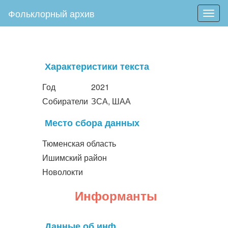
Фольклорный архив
Togg
navig
Характеристики текста
Год
2021
Собиратели
ЗСА, ШАА
Место сбора данных
Тюменская область
Ишимский район
Новолокти
Информанты
Данные об инф.