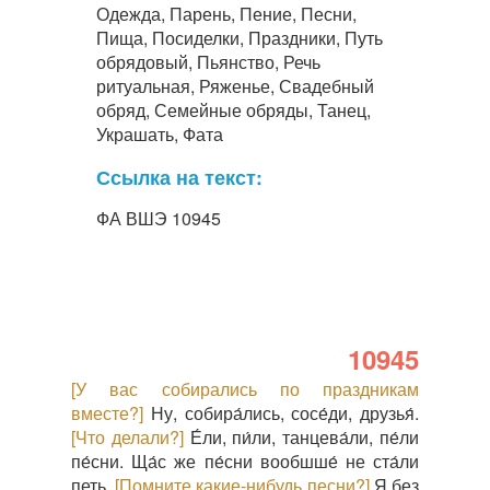
Одежда, Парень, Пение, Песни,
Пища, Посиделки, Праздники, Путь
обрядовый, Пьянство, Речь
ритуальная, Ряженье, Свадебный
обряд, Семейные обряды, Танец,
Украшать, Фата
Ссылка на текст:
ФА ВШЭ 10945
10945
[У вас собирались по праздникам
вместе?]
Ну, собира́лись, сосе́ди, друзья́.
[Что делали?]
Е́ли, пи́ли, танцева́ли, пе́ли
пе́сни. Ща́с же пе́сни вообшше́ не ста́ли
петь.
[Помните какие-нибудь песни?]
Я без