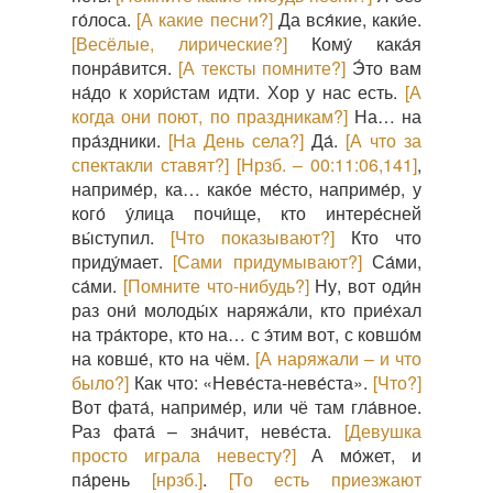
го́лоса.
[А какие песни?]
Да вся́кие, каки́е.
[Весёлые, лирические?]
Кому́ кака́я
понра́вится.
[А тексты помните?]
Э́то вам
на́до к хори́стам идти. Хор у нас есть.
[А
когда они поют, по праздникам?]
На… на
пра́здники.
[На День села?]
Да́.
[А что за
спектакли ставят?]
[Нрзб. – 00:11:06,141]
,
наприме́р, ка… како́е ме́сто, наприме́р, у
кого́ у́лица почи́ще, кто интере́сней
вы́ступил.
[Что показывают?]
Кто что
приду́мает.
[Сами придумывают?]
Са́ми,
са́ми.
[Помните что-нибудь?]
Ну, вот оди́н
раз они́ молоды́х наряжа́ли, кто прие́хал
на тра́кторе, кто на… с э́тим вот, с ковшо́м
на ковше́, кто на чём.
[А наряжали – и что
было?]
Как что: «Неве́ста-неве́ста».
[Что?]
Вот фата́, наприме́р, или чё там гла́вное.
Раз фата́ – зна́чит, неве́ста.
[Девушка
просто играла невесту?]
А мо́жет, и
па́рень
[нрзб.]
.
[То есть приезжают