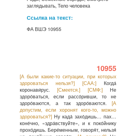
заглядывать, Тело человека
Ссылка на текст:
ФА ВШЭ 10955
10955
[А были какие-то ситуации, при которых
здороваться нельзя?]
[САА:]
Когда́
коронави́рус.
[Смеется.]
[СМФ:]
Не
здоро́ваться, если рассо́ривши, то не
здоро́ваются, а так здоро́ваются.
[А
допустим, если хоронят кого-то, можно
здороваться?]
Ну када́ захо́дишь… пах…
коне́чно, «здра́вствуйте», и к поко́йнику
прохо́дишь. Бере́менным, говоря́т, нельзя́