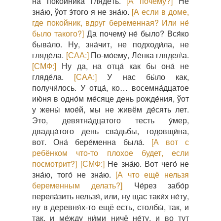
на поко́йника гляде́ть.
[А почему?]
Не
зна́ю, ўот э́того я не зна́ю.
[А если в доме,
где покойник, вдруг беременная? Или не́
было такого?]
Да почему́ не́ было? Вся́ко
быва́ло. Ну, зна́чит, не подходи́ла, не
гляде́ла.
[САА:]
По-мо́ему, Ле́нка глядел\а.
[СМФ:]
Ну да, на отца́ как бы она́ не
гляде́ла.
[САА:]
У нас бы́ло как,
получи́лось. У отца́, ко… восемна́дцатое
ию́ня в одно́м ме́сяце день рожде́ния, ўот
у жены́ мое́й, мы не живём де́сять лет.
Это, девятна́дцатого тесть у́мер,
двадца́того день сва́дьбы, годовщи́на,
вот. Она́ бере́менна была́.
[А вот с
ребёнком что-то плохое будет, если
посмотрит?]
[СМФ:]
Не зна́ю. Вот чего́ не
зна́ю, того́ не зна́ю.
[А что ещё нельзя
беременным делать?]
Че́рез забо́р
перела́зить нельзя́, или, ну щас таки́х не́ту,
ну в деревня́х-то ещё есть, столбы́, так, и
так, и ме́жду ни́ми ничё не́ту, и во тут