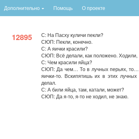
Дополнительно
Помощь
О проекте
С: На Пасху куличи пекли?
12895
СЮП: Пекли, конечно.
С: А яички красили?
СЮП: Всё делали, как положено. Ходили, в
С: Чем красили яйца?
СЮП: Да чем… То в лучных перьях, то… 
яички-то. Вскипятишь их в этих лучных
делал.
С: А били яйца, там, катали, может?
СЮП: Да я-то, я-то не ходил, не знаю.