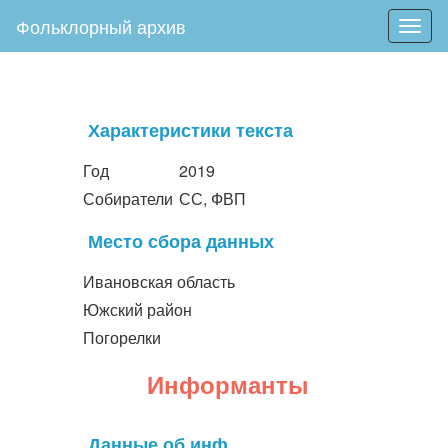
Фольклорный архив
Togg
navig
Характеристики текста
Год
2019
Собиратели
СС, ФВП
Место сбора данных
Ивановская область
Южский район
Погорелки
Информанты
Данные об инф.