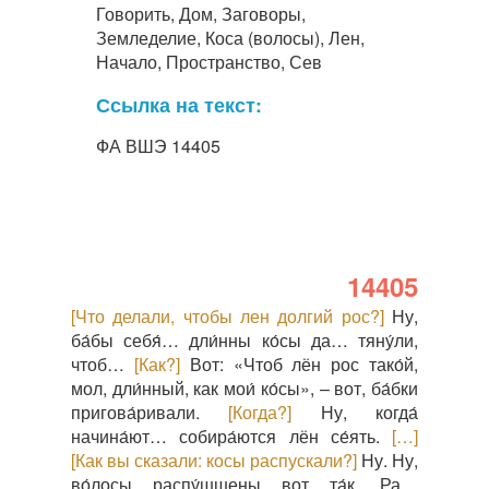
Говорить, Дом, Заговоры,
Земледелие, Коса (волосы), Лен,
Начало, Пространство, Сев
Ссылка на текст:
ФА ВШЭ 14405
14405
[Что делали, чтобы лен долгий рос?]
Ну,
ба́бы себя́… дли́нны ко́сы да… тяну́ли,
чтоб…
[Как?]
Вот: «Чтоб лён рос тако́й,
мол, дли́нный, как мои́ ко́сы», – вот, ба́бки
пригова́ривали.
[Когда?]
Ну, когда́
начина́ют… собира́ются лён се́ять.
[…]
[Как вы сказали: косы распускали?]
Ну. Ну,
во́лосы распу́шшены вот та́к. Ра…