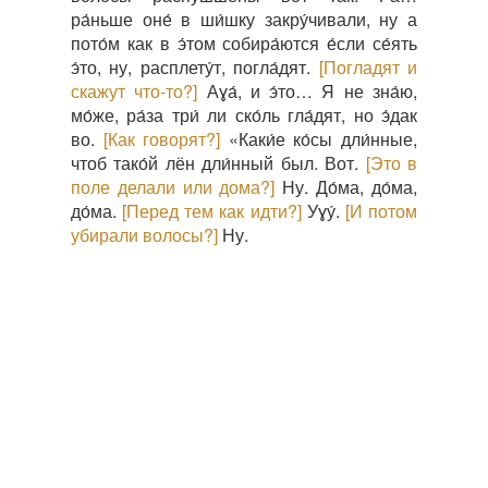
ра́ньше оне́ в ши́шку закру́чивали, ну а
пото́м как в э́том собира́ются е́сли се́ять
э́то, ну, расплету́т, погла́дят.
[Погладят и
скажут что-то?]
Аɣа́, и э́то… Я не зна́ю,
мо́же, ра́за три́ ли ско́ль гла́дят, но э́дак
во.
[Как говорят?]
«Каки́е ко́сы дли́нные,
чтоб тако́й лён дли́нный был. Вот.
[Это в
поле делали или дома?]
Ну. До́ма, до́ма,
до́ма.
[Перед тем как идти?]
Уɣу́.
[И потом
убирали волосы?]
Ну.