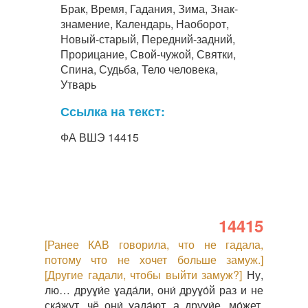
Брак, Время, Гадания, Зима, Знак-
знамение, Календарь, Наоборот,
Новый-старый, Передний-задний,
Прорицание, Свой-чужой, Святки,
Спина, Судьба, Тело человека,
Утварь
Ссылка на текст:
ФА ВШЭ 14415
14415
[Ранее КАВ говорила, что не гадала,
потому что не хочет больше замуж.]
[Другие гадали, чтобы выйти замуж?]
Ну,
лю… друɣи́е ɣада́ли, они́ друɣо́й раз и не
ска́жут, чё они́ ɣада́ют, а друɣи́е, мо́жет,