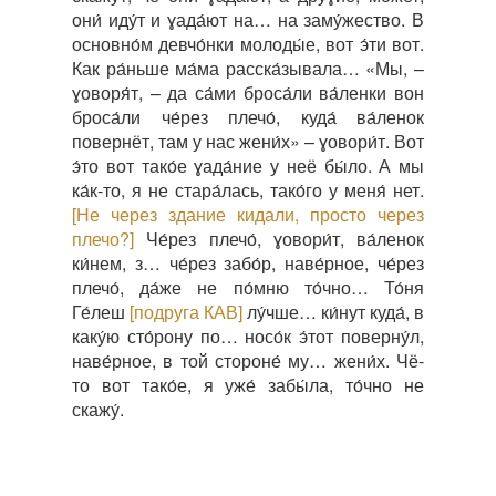
они́ иду́т и ɣада́ют на… на заму́жество. В
основно́м девчо́нки молоды́е, вот э́ти вот.
Как ра́ньше ма́ма расска́зывала… «Мы, –
ɣоворя́т, – да са́ми броса́ли ва́ленки вон
броса́ли че́рез плечо́, куда́ ва́ленок
повернёт, там у нас жени́х» – ɣовори́т. Вот
э́то вот тако́е ɣада́ние у неё бы́ло. А мы
ка́к-то, я не стара́лась, тако́го у меня́ нет.
[Не через здание кидали, просто через
плечо?]
Че́рез плечо́, ɣовори́т, ва́ленок
ки́нем, з… че́рез забо́р, наве́рное, че́рез
плечо́, да́же не по́мню то́чно… То́ня
Ге́леш
[подруга КАВ]
лу́чше… ки́нут куда́, в
каку́ю сто́рону по… носо́к э́тот поверну́л,
наве́рное, в той стороне́ му… жени́х. Чё-
то вот тако́е, я уже́ забы́ла, то́чно не
скажу́.