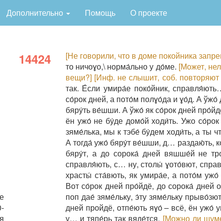
Дополнительно
Помощь
О проекте
[Не говорили, что в доме покойника запре
14424
то ничоɣо,\ норма́льно у до́ме.
[Может, нел
вещи?]
[Инф. не слышит, соб. повторяют 
так. Е́сли умира́е поко́йник, справля́ють
со́рок дней, а пото́м полɣо́да и ɣо́д. А ўжо́
бяру́ть ве́шши. А ўжо́ як со́рок дней про́йд
ён ужо́ не бу́де домо́й ходи́ть. Ужо со́ро
зяме́лька, мы к тэбе́ бу́дем ходи́ть, а ты чт
А тогда́ ужо́ бяру́т ве́шши, д… раздаю́ть, ко
бяру́т, а до сорока́ дней вяшше́й не тро́
справля́ють, с… ну, столы́ ɣото́вют, справ
храсты́ ста́вють, як умира́е, а пото́м ужо́
Вот со́рок дней про́йдё, до сорока́ дней о
е
поп дае́ зяме́льку, э́ту зяме́льку прыво́зю
-
дней пройдё, отпе́ють яɣо́ – всё, ён ужо́ у
я
у… и тяпе́рь так вяде́тся.
[Можно ли шуме