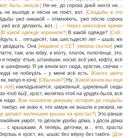
жет быть, нельзя.]
Не-не, до сорока́ дней нихто́ не…
ь не выхо́де и пе́сни не пою́т, вот.
[Свадьбы в это
дьбы ужо́ никако́й – отменя́ють, ужо́ по́сле сорока
о ужо́ всё де́лають, вот.
[…– Через некоторое время
[В какой одежде хоронили?]
В како́й оде́жде?
[Соб.:
о́йдуть х… пятьдеся́т, там, шестьдеся́т лет – шша́с же
и два́дцать. Она́
[недавно у СЕТ умерла сватья]
ужо́
тте, там, или ю́бку, и ко́хту, плато́к, полоте́нце, э́то,
 помру́: е́тыя, штани́шки, носки́, всё ужо́, ко́фту, всё
 в шихфоне́р. Я уж вяно́к вот сюда́, хрэ́стик, све́чки –
икуда́ не побеɣа́ть – у мене́ всё есть.
[Какого цвета
 як, яко́ɣо я хочу́.
[Обычная?]
Ну.
[Какой венок вы ещё
а лоб]
накла́дывается, царко́вный, царко́вный сюды́
а́х чтоб быў, хрэст, моли́тва чтоб на ɣрудя́х была́, всё
е на́до.
[Как называли девушку, которая до свадьбы
тако́ɣо, не зна́ю я, что за́муж не вы́шла и умэрла́, не
ще делают маленькие крыши на крестах?]
Это ра́нше
ко́йник умро́т, то де́лали ɣробы́ до́ма, з до́сок до́ма
с… с кры́шками. А тепе́рь, де́точки, м… е́то, храсты́
бярэ́шь и хрэ́ст, во, шша́с без ве́рху без тако́го.
[Для