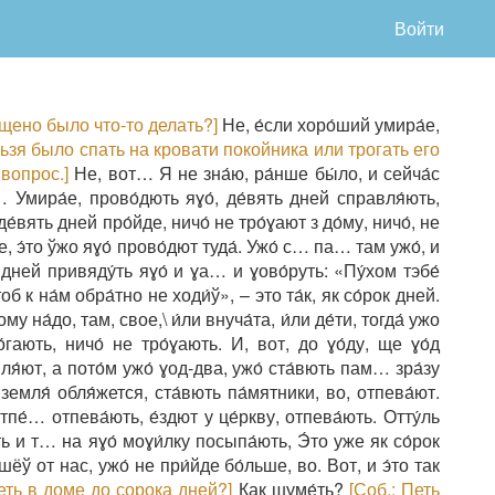
Войти
щено было что-то делать?]
Не, е́сли хоро́ший умира́е,
ьзя было спать на кровати покойника или трогать его
вопрос.]
Не, вот… Я не зна́ю, ра́нше бы́ло, и сейча́с
… Умира́е, прово́дють яɣо́, де́вять дней справля́ють,
 де́вять дней про́йде, ничо́ не тро́ɣают з до́му, ничо́, не
е, э́то ўжо яɣо́ прово́дют туда́. Ужо́ с… па… там ужо́, и
к дней привяду́ть яɣо́ и ɣа… и ɣово́руть: «Пу́хом тэбе́
об к на́м обра́тно не ходи́ў», – это та́к, як со́рок дней.
му на́до, там, свое,\ и́ли внуча́та, и́ли де́ти, тогда́ ужо
гають, ничо́ не тро́ɣають. И, вот, до ɣо́ду, ще ɣо́д
ля́ют, а пото́м ужо́ ɣод-два, ужо́ ста́вють пам… зра́зу
 земля́ обля́жется, ста́вють па́мятники, во, отпева́ют.
тпе́… отпева́ють, е́здют у це́ркву, отпева́ють. Отту́ль
ть и т… на яɣо́ моɣи́лку посыпа́ють, Э́то уже як со́рок
шёў от нас, ужо́ не при́йде бо́льше, во. Вот, и э́то так
ть в доме до сорока дней?]
Как шуме́ть?
[Соб.: Петь