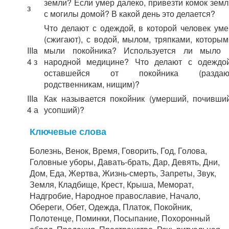
земли? Если умер далеко, привезти комок земл
з
с могилы домой? В какой день это делается?
Что делают с одеждой, в которой человек уме
(сжигают), с водой, мылом, тряпками, которым
IIIa
мыли покойника? Используется ли мыло 
4 з
народной медицине? Что делают с одеждой
оставшейся от покойника (раздаю
родственникам, нищим)?
IIIa
Как называется покойник (умерший, почивший
4 а
усопший)?
Ключевые слова
Болезнь, Венок, Время, Говорить, Год, Голова,
Головные уборы, Давать-брать, Дар, Девять, Дни,
Дом, Еда, Жертва, Жизнь-смерть, Запреты, Звук,
Земля, Кладбище, Крест, Крыша, Меморат,
Надгробие, Народное православие, Начало,
Обереги, Обет, Одежда, Платок, Покойник,
Полотенце, Поминки, Посыпание, Похоронный