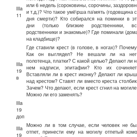
или 6 недель (сороковины, сорочины, заздоровн
IIIa
и т.д.)? Что такое умё\рша па\мять (годовщина 
11
дня смерти)? Кто собирался на поминки в эт
дни (только близкие родственники, вс
родственники и знакомые)? Где поминали (дома
на кладбище)?
Где ставили крест (в голове, в ногах)? Почему
Как он выглядел? Не вешали ли на нег
полотенца, платки? С какой целью? Делают ли н
IIIa
нем надписи, эпитафии? Кто их сочиняет
19
Вставляли ли в крест иконку? Делают ли крыш
в
над крестом? Ставят ли вместо креста столбик
Зачем? Что делают, если крест сгнил на могиле
Можно ли его заменять?
IIIa
19
доп
Можно ли в том случае, если человек не бы
IIIa
отпет, принести ему на могилу отпетый комо
19