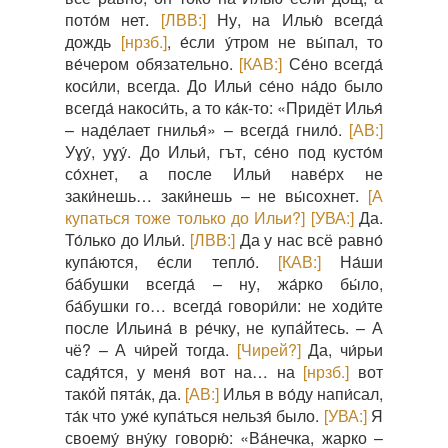
пото́м нет.
[ЛВВ:]
Ну, на Илью́ всегда́
дождь
[нрзб.]
, е́сли у́тром не вы́пал, то
ве́чером обязательно.
[КАВ:]
Се́но всегда́
коси́ли, всегда. До Ильи́ се́но на́до было
всегда́ накоси́ть, а то ка́к-то: «Придёт Илья́
– наде́лает гнилья́» – всегда́ гнило́.
[АВ:]
Уɣу́, уɣу́. До Ильи́, гът, се́но под кусто́м
со́хнет, а после Ильи́ наве́рх не
заки́нешь… заки́нешь – не вы́сохнет.
[А
купаться тоже только до Ильи?]
[УВА:]
Да.
То́лько до Ильи́.
[ЛВВ:]
Да у нас всё равно́
купа́ются, е́сли тепло́.
[КАВ:]
На́ши
ба́бушки всегда́ – ну, жа́рко бы́ло,
ба́бушки го… всегда́ говори́ли: не ходи́те
после Ильина́ в ре́чку, не купа́йтесь. – А
чё? – А чи́рей тогда.
[Чирей?]
Да, чи́рьи
садя́тся, у меня́ вот на… на
[нрзб.]
вот
тако́й пята́к, да.
[АВ:]
Илья в во́ду напи́сал,
та́к что уже́ купа́ться нельзя́ было.
[УВА:]
Я
своему́ вну́ку говорю́: «Ва́нечка, жарко –