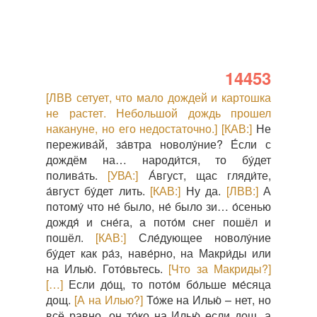
14453
[ЛВВ сетует, что мало дождей и картошка
не растет. Небольшой дождь прошел
накануне, но его недостаточно.]
[КАВ:]
Не
пережива́й, за́втра новолу́ние? Е́сли с
дождём на… народи́тся, то бу́дет
полива́ть.
[УВА:]
А́вгуст, щас гляди́те,
а́вгуст бу́дет лить.
[КАВ:]
Ну да.
[ЛВВ:]
А
потому́ что не́ было, не́ было зи… о́сенью
дождя́ и сне́га, а пото́м снег пошёл и
пошёл.
[КАВ:]
Сле́дующее новолу́ние
бу́дет как ра́з, наве́рно, на Макри́ды или
на Илью́. Гото́вьтесь.
[Что за Макриды?]
[…]
Если до́щ, то пото́м бо́льше ме́сяца
дощ.
[А на Илью?]
То́же на Илью́ – нет, но
всё равно, он то́ко на Илью́ если дощ, а