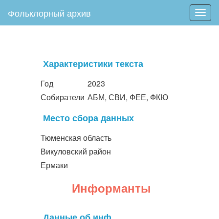
Фольклорный архив
Togg
navig
Характеристики текста
Год
2023
Собиратели
АБМ, СВИ, ФЕЕ, ФКЮ
Место сбора данных
Тюменская область
Викуловский район
Ермаки
Информанты
Данные об инф.