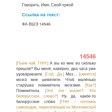
Говорить, Имя, Свой-чужой
Ссылка на текст:
ФА ВШЭ 14546
14546
[Пьем чай. ГНН:]
А вы ко мне во ско́лько
пришли́? Вы меня́, наве́рно, два часа́ уже
уɣова́риваете.
[Соб.: Да.]
Моз…
[смеется]
мозга́ мне шеве́лите. Чтоб мале́нько
стару́шка помики́тила мозга́ми.
[Как?]
Помики́тила.
[Это что значит? Это
белорусское слово?]
Ну да́, како́е-то
белору́сское сло́во
[ГНН – потомок
самоходов, переселенцев из Могилевской