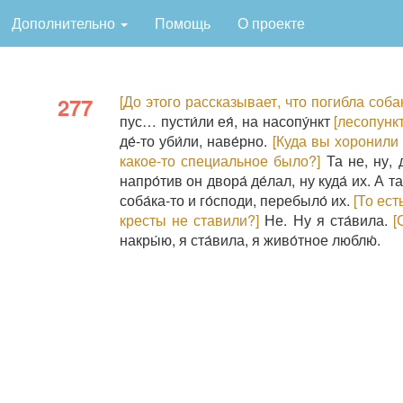
Дополнительно
Помощь
О проекте
[До этого рассказывает, что погибла собак
277
пус… пусти́ли ея́, на насопу́нкт
[лесопункт
де́-то уби́ли, наве́рно.
[Куда вы хоронили
какое-то специальное было?]
Та не, ну, 
напро́тив он двора́ де́лал, ну куда́ их. А т
соба́ка-то и го́споди, перебыло́ их.
[То ест
кресты не ставили?]
Не. Ну я ста́вила.
[
накры́ю, я ста́вила, я живо́тное люблю́.