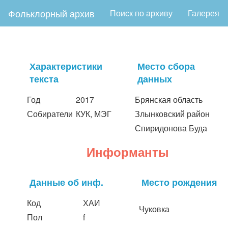
Фольклорный архив
Поиск по архиву
Галерея
Характеристики
Место сбора
текста
данных
Год
2017
Брянская область
Собиратели
КУК, МЭГ
Злынковский район
Спиридонова Буда
Информанты
Данные об инф.
Место рождения
Код
ХАИ
Чуковка
Пол
f