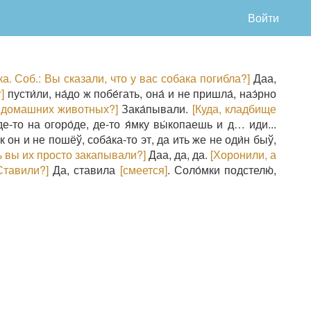
Войти
а. Соб.: Вы сказали, что у вас собака погибла?]
Даа,
]
пусти́ли, на́до ж побе́гать, она́ и не пришла́, наэ́рно
 домашних животных?]
Зака́пывали.
[Куда, кладбище
де-то на огоро́де, де-то я́мку вы́копаешь и д… иди...
ак он и не пошёў, соба́ка-то эт, да ить же не оди́н быў,
ь вы их просто закапывали?]
Даа, да, да.
[Хоронили, а
Ставили?]
Да, ставила
[смеется]
. Соло́мки подстелю́,