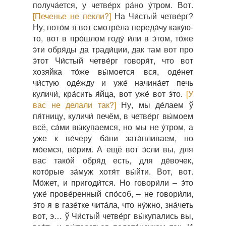
получа́ется, у четве́рх ра́но у́тром. Вот.
[Печенье не пекли?]
На Чи́стый четве́рг?
Ну, пото́м я вот смотре́ла переда́чу каку́ю-
то, вот в про́шлом году́ и́ли в э́том, то́же
э́ти обря́ды да тради́ции, дак там вот про
э́тот Чи́стый четве́рг говоря́т, что вот
хозяйка то́же вы́моется вся, оде́нет
чи́стую оде́жду и уже́ начина́ет печь
куличи́, кра́сить я́йца, вот уже́ вот э́то.
[У
вас не делали так?]
Ну, мы де́лаем ў
пя́тницу, куличи́ печём, в четве́рг вы́моем
всё, са́ми вы́купаемся, но мы не у́тром, а
уже к ве́черу ба́ни зата́пливаем, но
мо́емся, ве́рим. А ещё вот э́сли вы, для
вас тако́й обря́д есть, для де́вочек,
кото́рые за́муж хотя́т вы́йти. Вот, вот.
Мо́жет, и пригоди́тся. Но говори́ли – э́то
уже́ прове́ренный спо́соб, – не говори́ли,
э́то я в газе́тке чита́ла, что ну́жно, зна́четь
вот, э… ў Чи́стый четве́рг вы́купались вы,