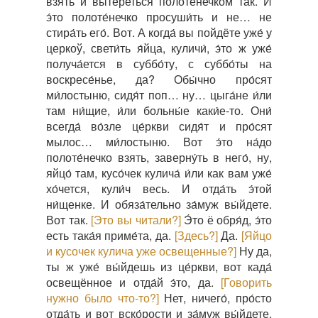
взя́ть и вы́тереться полоте́нечком так. И
э́то полоте́нечко просуши́ть и не… не
стира́ть его́. Вот. А когда́ вы пойдёте уже́ у
церкоў, свети́ть я́йца, куличи́, э́то ж уже́
получа́ется в суббо́ту, с суббо́ты на
воскресе́нье, да? Обы́чно про́сят
ми́лостыню, сидя́т поп… ну… цыга́не и́ли
там ни́щие, и́ли больны́е каки́е-то. Они́
всегда́ во́зле це́ркви сидя́т и про́сят
мылос… ми́лостыню. Вот э́то на́до
полоте́нечко взять, заверну́ть в него́, ну,
яйцо́ там, кусо́чек кулича́ и́ли как вам уже́
хо́чется, кули́ч весь. И отда́ть э́той
ни́щенке. И обяза́тельно за́муж вы́йдете.
Вот так.
[Это вы читали?]
Э́то ё обря́д, э́то
есть така́я приме́та, да.
[Здесь?]
Да.
[Яйцо
и кусочек кулича уже освещенные?]
Ну да,
ты ж уже́ вы́йдешь из це́ркви, вот када́
освещённое и отда́й э́то, да.
[Говорить
нужно было что-то?]
Нет, ничего́, про́сто
отда́ть и вот вско́рости и за́муж вы́йдете.