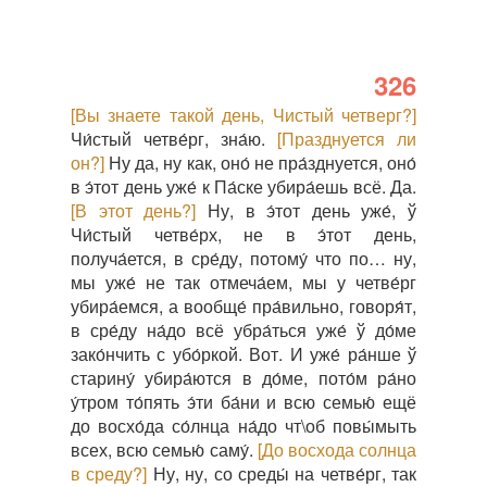
326
[Вы знаете такой день, Чистый четверг?]
Чи́стый четве́рг, зна́ю.
[Празднуется ли
он?]
Ну да, ну как, оно́ не пра́зднуется, оно́
в э́тот день уже́ к Па́ске убира́ешь всё. Да.
[В этот день?]
Ну, в э́тот день уже́, ў
Чи́стый четве́рх, не в э́тот день,
получа́ется, в сре́ду, потому́ что по… ну,
мы уже́ не так отмеча́ем, мы у четве́рг
убира́емся, а вообще́ пра́вильно, говоря́т,
в сре́ду на́до всё убра́ться уже́ ў до́ме
зако́нчить с убо́ркой. Вот. И уже́ ра́нше ў
старину́ убира́ются в до́ме, пото́м ра́но
у́тром то́пять э́ти ба́ни и всю семью́ ещё
до восхо́да со́лнца на́до чт\об повы́мыть
всех, всю семью́ саму́.
[До восхода солнца
в среду?]
Ну, ну, со среды́ на четве́рг, так