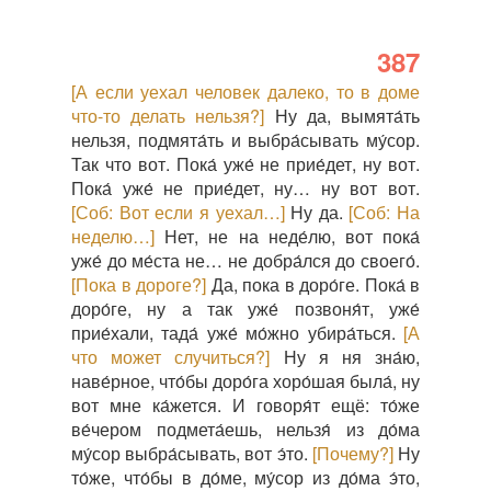
387
[А если уехал человек далеко, то в доме
что-то делать нельзя?]
Ну да, вымята́ть
нельзя, подмята́ть и выбра́сывать му́сор.
Так что вот. Пока́ уже́ не прие́дет, ну вот.
Пока́ уже́ не прие́дет, ну… ну вот вот.
[Соб: Вот если я уехал…]
Ну да.
[Соб: На
неделю…]
Нет, не на неде́лю, вот пока́
уже́ до ме́ста не… не добра́лся до своего́.
[Пока в дороге?]
Да, пока в доро́ге. Пока́ в
доро́ге, ну а так уже́ позвоня́т, уже́
прие́хали, тада́ уже́ мо́жно убира́ться.
[А
что может случиться?]
Ну я ня зна́ю,
наве́рное, что́бы доро́га хоро́шая была́, ну
вот мне ка́жется. И говоря́т ещё: то́же
ве́чером подмета́ешь, нельзя́ из до́ма
му́сор выбра́сывать, вот э́то.
[Почему?]
Ну
то́же, что́бы в до́ме, му́сор из до́ма э́то,