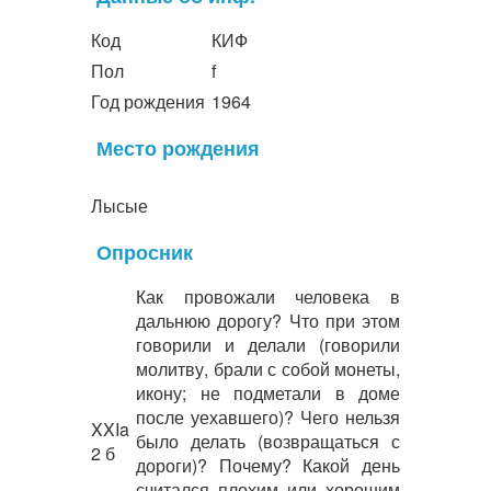
Код
КИФ
Пол
f
Год рождения
1964
Место рождения
Лысые
Опросник
Как провожали человека в
дальнюю дорогу? Что при этом
говорили и делали (говорили
молитву, брали с собой монеты,
икону; не подметали в доме
после уехавшего)? Чего нельзя
XXIa
было делать (возвращаться с
2 б
дороги)? Почему? Какой день
считался плохим или хорошим