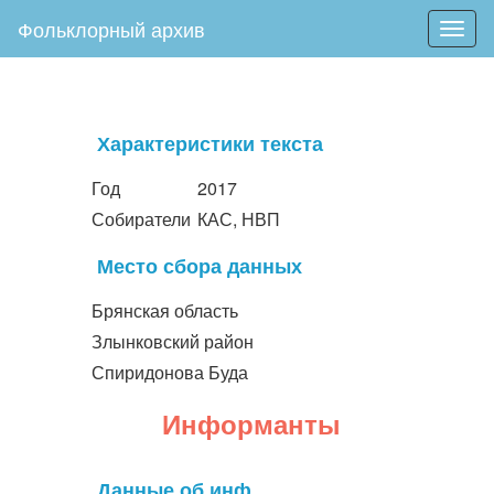
Фольклорный архив
Togg
navig
Характеристики текста
Год
2017
Собиратели
КАС, НВП
Место сбора данных
Брянская область
Злынковский район
Спиридонова Буда
Информанты
Данные об инф.