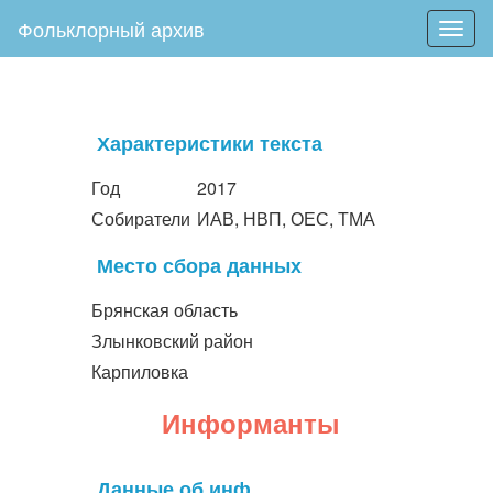
Фольклорный архив
Togg
navig
Характеристики текста
Год
2017
Собиратели
ИАВ, НВП, ОЕС, ТМА
Место сбора данных
Брянская область
Злынковский район
Карпиловка
Информанты
Данные об инф.