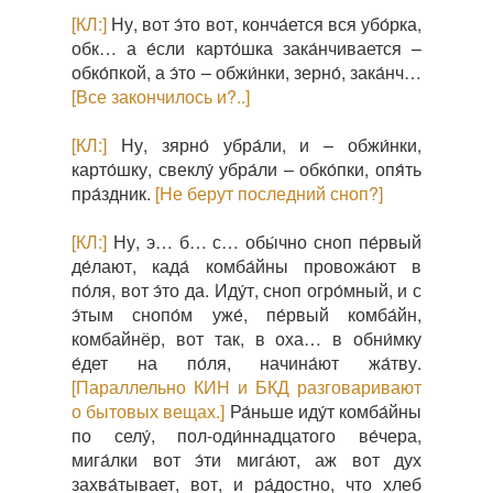
[КЛ:]
Ну, вот э́то вот, конча́ется вся убо́рка,
обк… а е́сли карто́шка зака́нчивается –
обко́пкой, а э́то – обжи́нки, зерно́, зака́нч…
[Все закончилось и?..]
[КЛ:]
Ну, зярно́ убра́ли, и – обжи́нки,
карто́шку, свеклу́ убра́ли – обко́пки, опя́ть
пра́здник.
[Не берут последний сноп?]
[КЛ:]
Ну, э… б… с… обы́чно сноп пе́рвый
де́лают, када́ комба́йны провожа́ют в
по́ля, вот э́то да. Иду́т, сноп огро́мный, и с
э́тым снопо́м уже́, пе́рвый комба́йн,
комбайнёр, вот так, в оха… в обни́мку
е́дет на по́ля, начина́ют жа́тву.
[Параллельно КИН и БКД разговаривают
о бытовых вещах.]
Ра́ньше иду́т комба́йны
по селу́, пол-оди́ннадцатого ве́чера,
мига́лки вот э́ти мига́ют, аж вот дух
захва́тывает, вот, и ра́достно, что хлеб