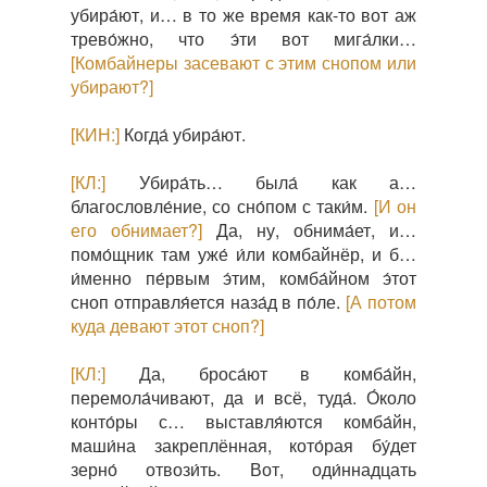
убира́ют, и… в то же время как-то вот аж
трево́жно, что э́ти вот мига́лки…
[Комбайнеры засевают с этим снопом или
убирают?]
[КИН:]
Когда́ убира́ют.
[КЛ:]
Убира́ть… была́ как а…
благословле́ние, со сно́пом с таки́м.
[И он
его обнимает?]
Да, ну, обнима́ет, и…
помо́щник там уже́ и́ли комбайнёр, и б…
и́менно пе́рвым э́тим, комба́йном э́тот
сноп отправля́ется наза́д в по́ле.
[А потом
куда девают этот сноп?]
[КЛ:]
Да, броса́ют в комба́йн,
перемола́чивают, да и всё, туда́. О́коло
конто́ры с… выставля́ются комба́йн,
маши́на закреплённая, кото́рая бу́дет
зерно́ отвози́ть. Вот, оди́ннадцать