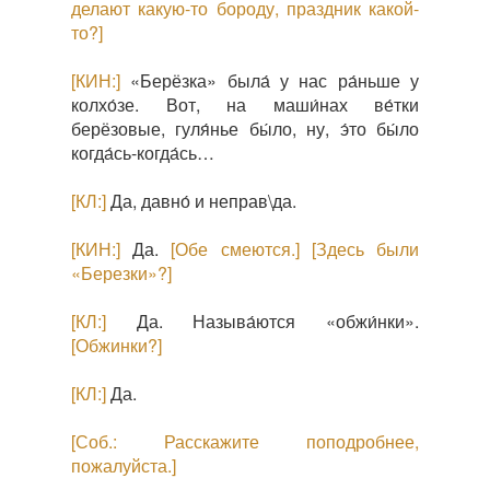
делают какую-то бороду, праздник какой-
то?]
[КИН:]
«Берёзка» была́ у нас ра́ньше у
колхо́зе. Вот, на маши́нах ве́тки
берёзовые, гуля́нье бы́ло, ну, э́то бы́ло
когда́сь-когда́сь…
[КЛ:]
Да, давно́ и неправ\да.
[КИН:]
Да.
[Обе смеются.]
[Здесь были
«Березки»?]
[КЛ:]
Да. Называ́ются «обжи́нки».
[Обжинки?]
[КЛ:]
Да.
[Соб.: Расскажите поподробнее,
пожалуйста.]