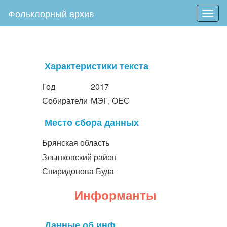
Фольклорный архив
Togg
navig
Характеристики текста
Год
2017
Собиратели
МЭГ, ОЕС
Место сбора данных
Брянская область
Злынковский район
Спиридонова Буда
Информанты
Данные об инф.