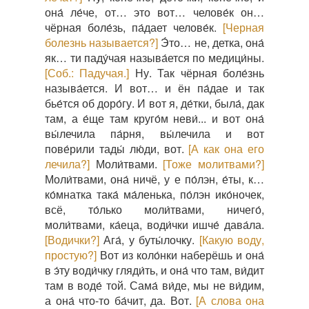
она́ ле́че, от… это вот… челове́к он…
чёрная боле́зь, па́дает челове́к.
[Черная
болезнь называется?]
Э́то… не, детка, она́
як… ти паду́чая называ́ется по медици́ны.
[Соб.: Падучая.]
Ну. Так чёрная боле́знь
называ́ется. И вот… и ён па́дае и так
бье́тся об доро́гу. И вот я, де́тки, была́, дак
там, а е́ще там круго́м неви́... и вот она́
вы́лечила па́рня, вы́лечила и вот
пове́рили тады́ лю́ди, вот.
[А как она его
лечила?]
Моли́твами.
[Тоже молитвами?]
Моли́твами, она́ ничё, у е по́лэн, е́ты, к…
ко́мнатка така́ ма́ленька, по́лэн ико́ночек,
всё, то́лько моли́твами, ничего́,
моли́твами, ка́еца, води́чки ишче́ дава́ла.
[Водички?]
Ага́, у буты́лочку.
[Какую воду,
простую?]
Вот из коло́нки наберёшь и она́
в э́ту води́чку гляди́ть, и она́ что там, ви́дит
там в воде́ той. Сама́ ви́де, мы не ви́дим,
а она́ что-то ба́чит, да. Вот.
[А слова она