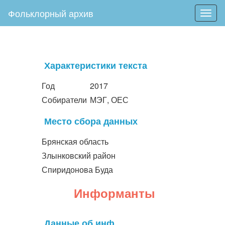
Фольклорный архив
Togg
navig
Характеристики текста
Год
2017
Собиратели
МЭГ, ОЕС
Место сбора данных
Брянская область
Злынковский район
Спиридонова Буда
Информанты
Данные об инф.