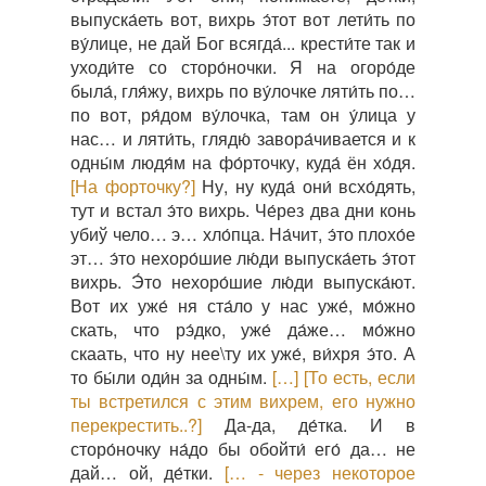
выпуска́еть вот, вихрь э́тот вот лети́ть по
ву́лице, не дай Бог всягда́... крести́те так и
уходи́те со сторо́ночки. Я на огоро́де
была́, гля́жу, вихрь по ву́лочке ляти́ть по…
по вот, ря́дом ву́лочка, там он у́лица у
нас… и ляти́ть, глядю́ завора́чивается и к
одны́м людя́м на фо́рточку, куда́ ён хо́дя.
[На форточку?]
Ну, ну куда́ они́ всхо́дять,
тут и встал э́то вихрь. Че́рез два дни конь
убиў чело… э… хло́пца. На́чит, э́то плохо́е
эт… э́то нехоро́шие лю́ди выпуска́еть э́тот
вихрь. Э́то нехоро́шие лю́ди выпуска́ют.
Вот их уже́ ня ста́ло у нас уже́, мо́жно
скать, что рэ́дко, уже́ да́же… мо́жно
скаать, что ну нее\ту их уже́, ви́хря э́то. А
то бы́ли оди́н за одны́м.
[…]
[То есть, если
ты встретился с этим вихрем, его нужно
перекрестить..?]
Да-да, де́тка. И в
сторо́ночку на́до бы обойти́ его́ да… не
дай… ой, де́тки.
[… - через некоторое