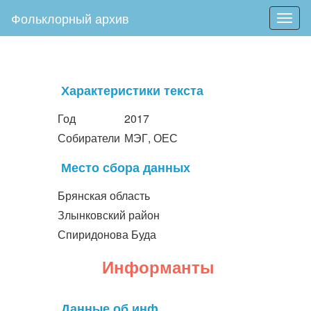
Фольклорный архив
Togg
navig
Характеристики текста
Год
2017
Собиратели
МЭГ, ОЕС
Место сбора данных
Брянская область
Злынковский район
Спиридонова Буда
Информанты
Данные об инф.