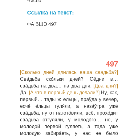
Число
Ссылка на текст:
ФА ВШЭ 497
497
[Сколько дней длилась ваша свадьба?]
Сва́дьба ско́льки дней? Сёдни в…
сва́дьба на два… на два дни.
[Два дни?]
Да.
[А что в первый день делали?]
Ну, как,
пе́рвый… тады́ ж е́льцы, пра́ўда у ве́чер,
есче́ е́льцы гуля́ли, а наза́ўтра уже́
сва́дьба, ну от нагото́вили, всё, прохо́дит
сва́дьба отгуля́ли, у молодо́го… не, у
молодо́й пе́рвой гуля́еть, а тада́ уже́
молоду́ю забира́еть, у нас не было́