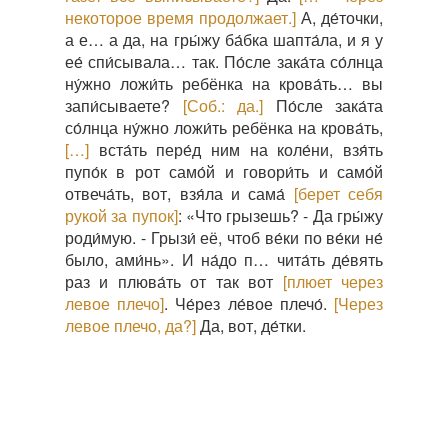
некоторое время продолжает.]
А, де́точки,
а е… а да, на гры́жу ба́бка шапта́ла, и я у
ее́ спи́сывала… так. По́сле зака́та со́лнца
ну́жно ложи́ть ребёнка на крова́ть… вы
запи́сываете?
[Соб.: да.]
По́сле зака́та
со́лнца ну́жно ложи́ть ребёнка на крова́ть,
[…]
вста́ть пере́д ним на коле́ни, взя́ть
пупо́к в рот само́й и говори́ть и само́й
отвеча́ть, вот, взя́ла и сама́
[берет себя
рукой за пупок]
: «Что грызешь? - Да гры́жу
роди́мую. - Грызи́ её, чтоб ве́ки по ве́ки не́
было, ами́нь». И на́до п… чита́ть де́вять
раз и плюва́ть от так вот
[плюет через
левое плечо]
. Че́рез ле́вое плечо́.
[Через
левое плечо, да?]
Да, вот, де́тки.