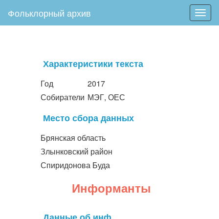
Фольклорный архив
Togg
navig
Характеристики текста
Год
2017
Собиратели
МЭГ, ОЕС
Место сбора данных
Брянская область
Злынковский район
Спиридонова Буда
Информанты
Данные об инф.