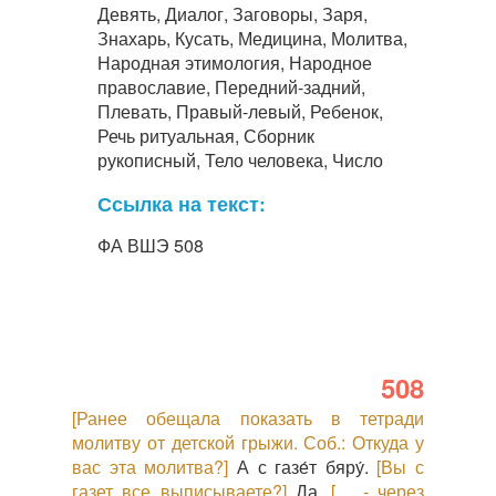
Девять, Диалог, Заговоры, Заря,
Знахарь, Кусать, Медицина, Молитва,
Народная этимология, Народное
православие, Передний-задний,
Плевать, Правый-левый, Ребенок,
Речь ритуальная, Сборник
рукописный, Тело человека, Число
Ссылка на текст:
ФА ВШЭ 508
508
[Ранее обещала показать в тетради
молитву от детской грыжи. Соб.: Откуда у
вас эта молитва?]
А с газе́т бяру́.
[Вы с
газет все выписываете?]
Да.
[… - через