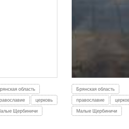
рянская область
Брянская область
равославие
церковь
православие
церко
алые Щербиничи
Малые Щербиничи