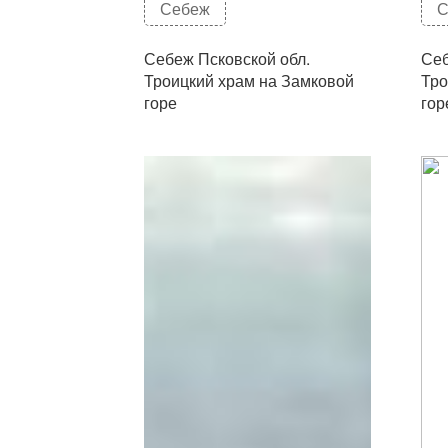
Себеж
С
Себеж Псковской обл.
Себ
Троицкий храм на Замковой
Тро
горе
гор