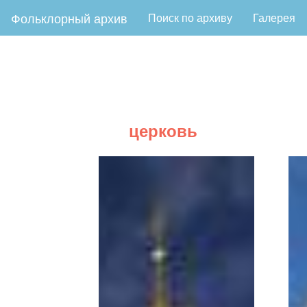
Фольклорный архив
Поиск по архиву
Галерея
церковь