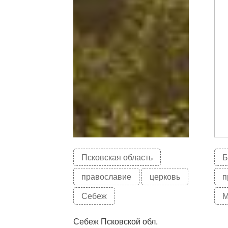
Псковская область
Б
православие
церковь
п
Себеж
М
Себеж Псковской обл.