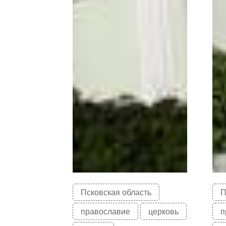
Псковская область
П
православие
церковь
п