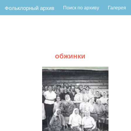
Фольклорный архив
Поиск по архиву
Галерея
обжинки