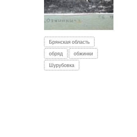
Брянская область
обряд
обжинки
Шурубовка