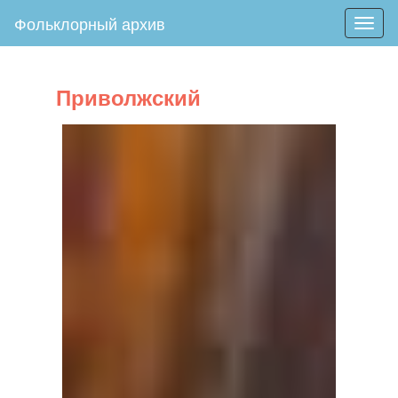
Фольклорный архив
Togg
navig
Приволжский