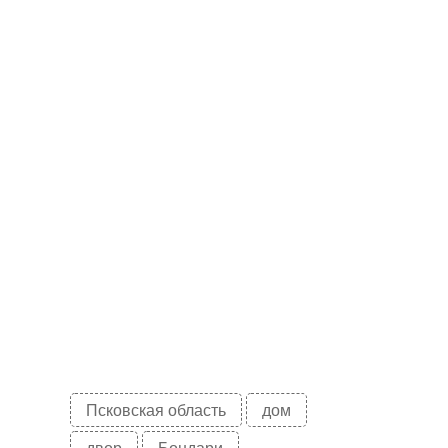
Псковская область
дом
двор
Бондари