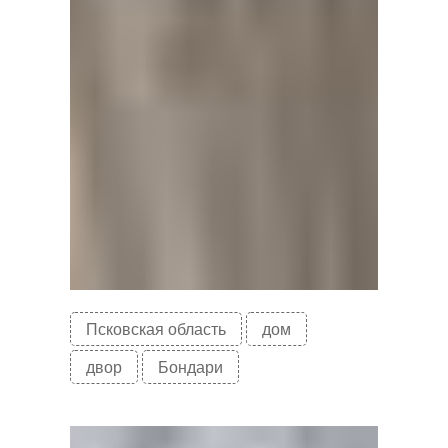
Псковская область
дом
двор
Бондари