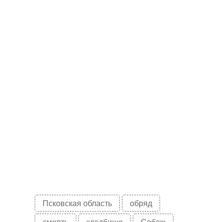
Псковская область
обряд
смерть
кладбище
Себеж