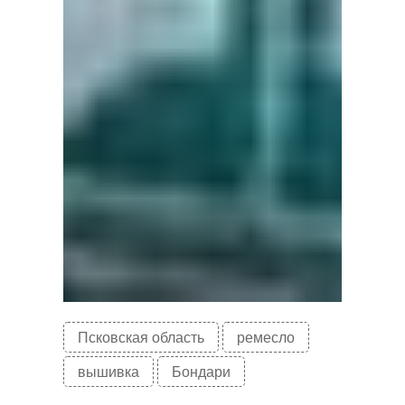
Псковская область
ремесло
вышивка
Бондари