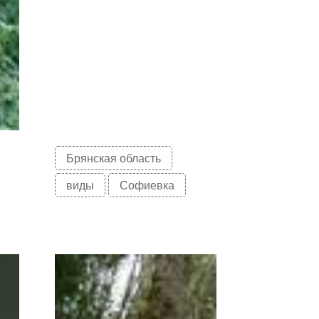
Брянская область
виды
Софиевка