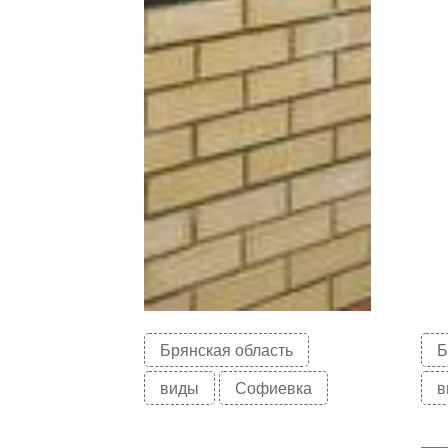
Брянская область
Б
виды
Софиевка
в