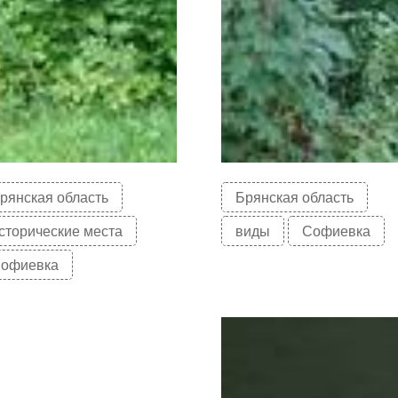
рянская область
Брянская область
сторические места
виды
Софиевка
офиевка