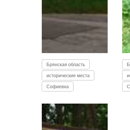
Брянская область
Б
исторические места
и
Софиевка
С