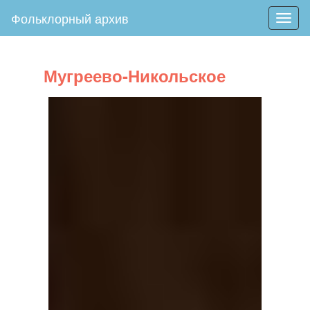
Фольклорный архив
Togg
navig
Мугреево-Никольское