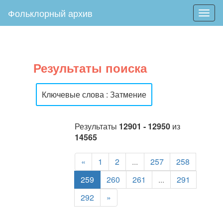
Фольклорный архив
Togg
navig
Результаты поиска
Ключевые слова : Затмение
Результаты
12901 - 12950
из
14565
«
1
2
...
257
258
259
260
261
...
291
292
»