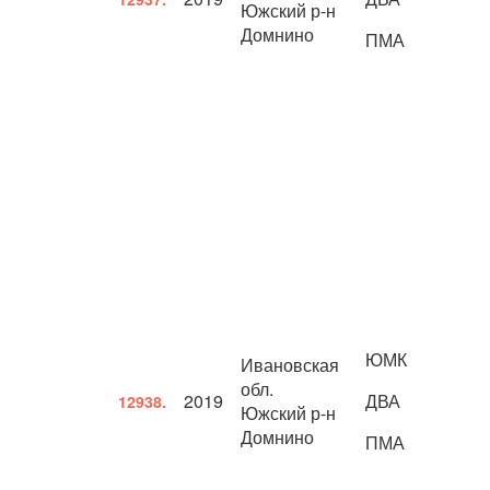
Южский р-н
Домнино
ПМА
ЮМК
Ивановская
обл.
2019
ДВА
12938.
Южский р-н
Домнино
ПМА