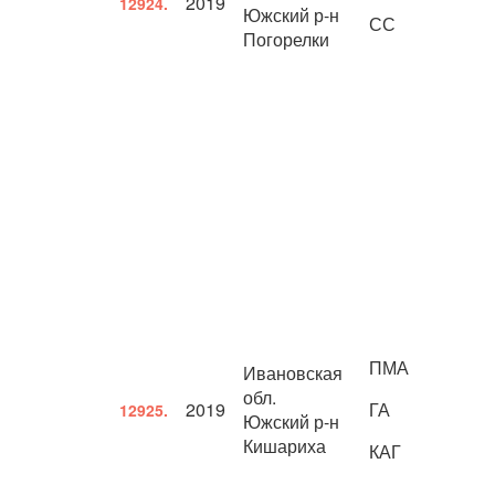
2019
12924.
Южский р-н
СС
Погорелки
ПМА
Ивановская
обл.
2019
ГА
12925.
Южский р-н
Кишариха
КАГ