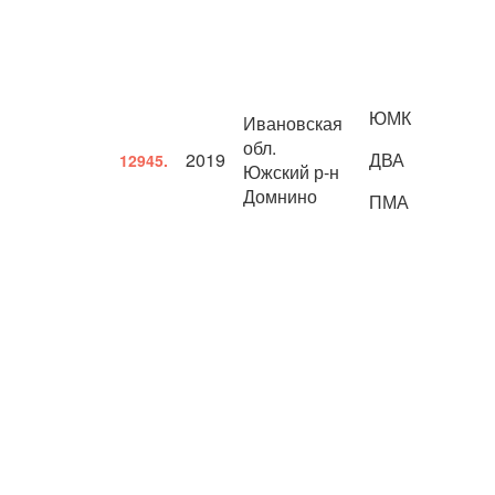
ЮМК
Ивановская
обл.
2019
ДВА
12945.
Южский р-н
Домнино
ПМА