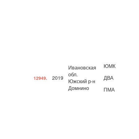
ЮМК
Ивановская
обл.
2019
ДВА
12949.
Южский р-н
Домнино
ПМА