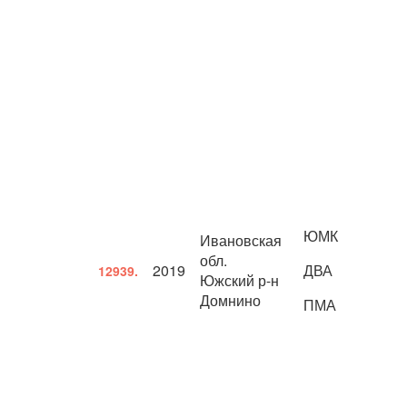
ЮМК
Ивановская
обл.
2019
ДВА
12939.
Южский р-н
Домнино
ПМА