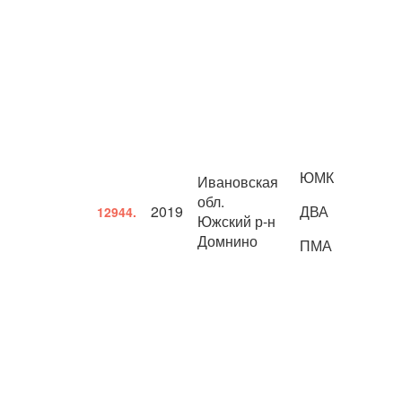
ЮМК
Ивановская
обл.
2019
ДВА
12944.
Южский р-н
Домнино
ПМА