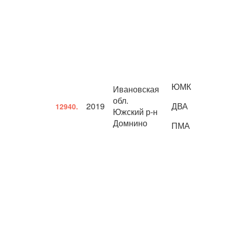
ЮМК
Ивановская
обл.
2019
ДВА
12940.
Южский р-н
Домнино
ПМА