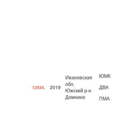
ЮМК
Ивановская
обл.
2019
ДВА
12934.
Южский р-н
Домнино
ПМА