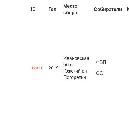
Место
ID
Год
Собиратели
сбора
Ивановская
ФВП
обл.
2019
12911.
Южский р-н
СС
Погорелки