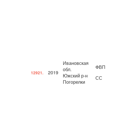
Ивановская
ФВП
обл.
2019
12921.
Южский р-н
СС
Погорелки