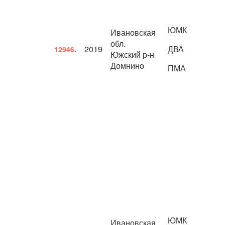
ЮМК
Ивановская
обл.
2019
ДВА
12946.
Южский р-н
Домнино
ПМА
ЮМК
Ивановская