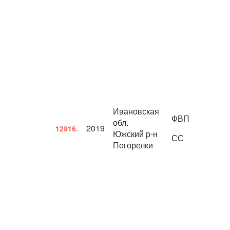
Ивановская
ФВП
обл.
2019
12916.
Южский р-н
СС
Погорелки