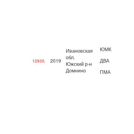
ЮМК
Ивановская
обл.
2019
ДВА
12935.
Южский р-н
Домнино
ПМА