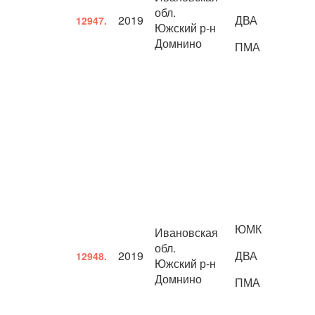
обл.
2019
ДВА
12947.
Южский р-н
Домнино
ПМА
ЮМК
Ивановская
обл.
2019
ДВА
12948.
Южский р-н
Домнино
ПМА