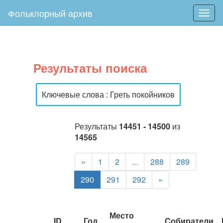
Фольклорный архив
Togg
navig
Результаты поиска
Ключевые слова : Греть покойников
Результаты
14451 - 14500
из
14565
«
1
2
...
288
289
290
291
292
»
Место
ID
Год
Собиратели