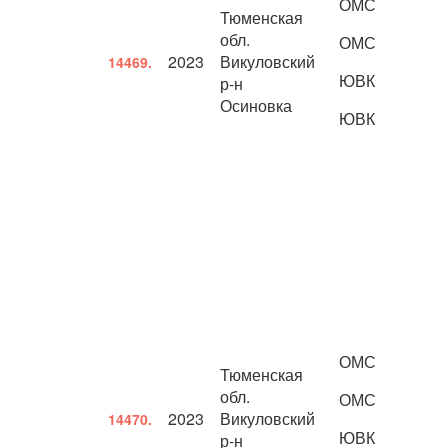
ОМС
Тюменская
обл.
ОМС
2023
Викуловский
14469.
ЮВК
р-н
Осиновка
ЮВК
ОМС
Тюменская
обл.
ОМС
2023
Викуловский
14470.
ЮВК
р-н