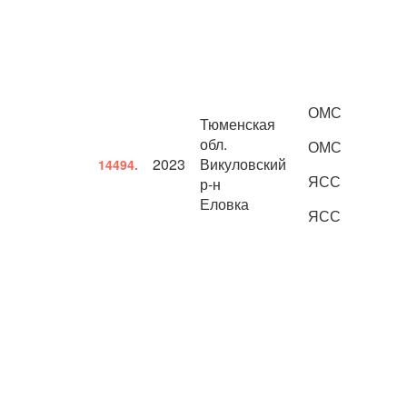
ОМС
Тюменская
обл.
ОМС
2023
Викуловский
14494.
ЯСС
р-н
Еловка
ЯСС