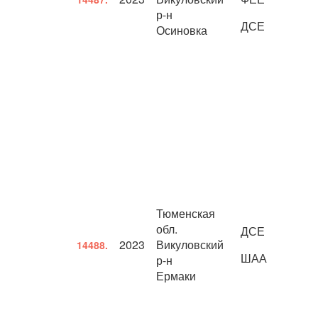
р-н
ДСЕ
Осиновка
Тюменская
обл.
ДСЕ
2023
Викуловский
14488.
ШАА
р-н
Ермаки