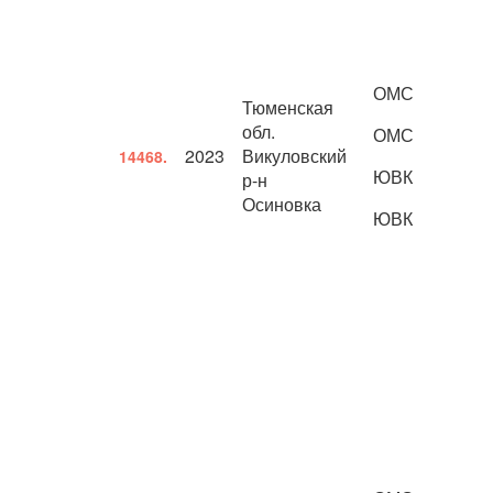
ОМС
Тюменская
обл.
ОМС
2023
Викуловский
14468.
ЮВК
р-н
Осиновка
ЮВК