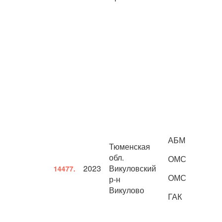
АБМ
Тюменская
обл.
ОМС
2023
Викуловский
14477.
ОМС
р-н
Викулово
ГАК