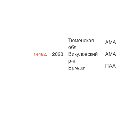
Тюменская
АМА
обл.
2023
Викуловский
АМА
14462.
р-н
ПАА
Ермаки