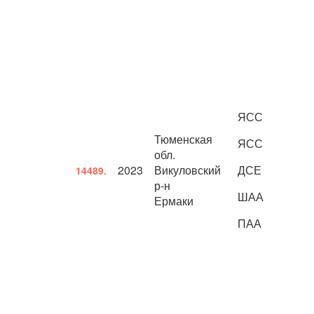
ЯСС
Тюменская
ЯСС
обл.
2023
Викуловский
ДСЕ
14489.
р-н
ШАА
Ермаки
ПАА