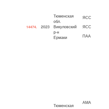
Тюменская
ЯСС
обл.
2023
Викуловский
ЯСС
14474.
р-н
ПАА
Ермаки
АМА
Тюменская