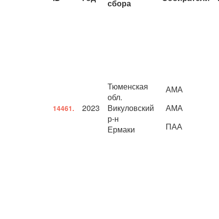
сбора
Тюменская
АМА
обл.
2023
Викуловский
АМА
14461.
р-н
ПАА
Ермаки