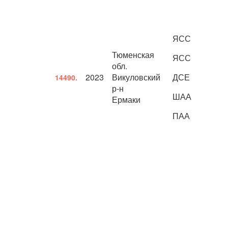
ЯСС
Тюменская
ЯСС
обл.
2023
Викуловский
ДСЕ
14490.
р-н
ШАА
Ермаки
ПАА