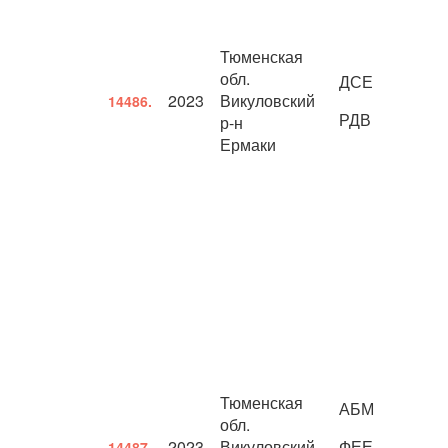
Тюменская
обл.
ДСЕ
2023
Викуловский
14486.
РДВ
р-н
Ермаки
Тюменская
АБМ
обл.
2023
Викуловский
ФЕЕ
14487.