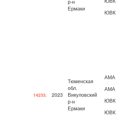
ЮВК
р-н
Ермаки
ЮВК
АМА
Тюменская
обл.
АМА
2023
Викуловский
14233.
ЮВК
р-н
Ермаки
ЮВК