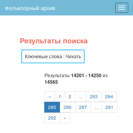
Фольклорный архив
Togg
navig
Результаты поиска
Ключевые слова : Чихать
Результаты
14201 - 14250
из
14565
«
1
2
...
283
284
285
286
287
...
291
292
»