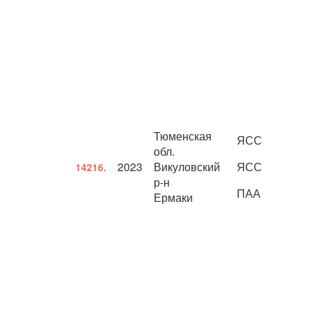
Тюменская
ЯСС
обл.
2023
Викуловский
ЯСС
14216.
р-н
ПАА
Ермаки