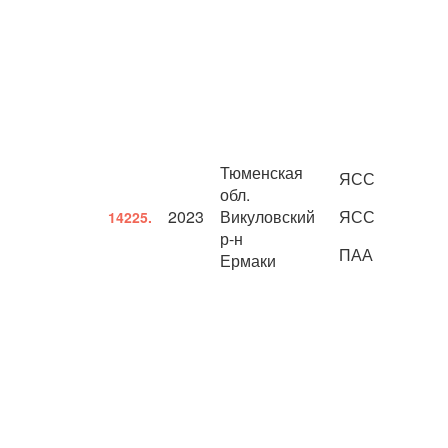
Тюменская
ЯСС
обл.
2023
Викуловский
ЯСС
14225.
р-н
ПАА
Ермаки