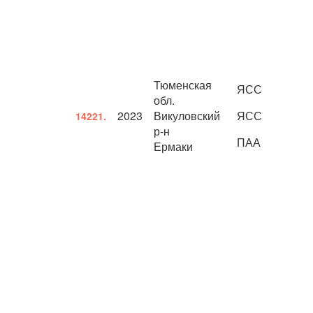
Тюменская
ЯСС
обл.
2023
Викуловский
ЯСС
14221.
р-н
ПАА
Ермаки