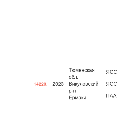
Тюменская
ЯСС
обл.
2023
Викуловский
ЯСС
14220.
р-н
ПАА
Ермаки