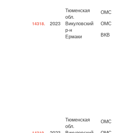
Тюменская
ОМС
обл.
2023
Викуловский
ОМС
14318.
р-н
ВКВ
Ермаки
Тюменская
ОМС
обл.
2023
Викуловский
ОМС
14319.