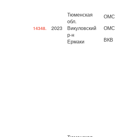
Тюменская
ОМС
обл.
2023
Викуловский
ОМС
14348.
р-н
ВКВ
Ермаки