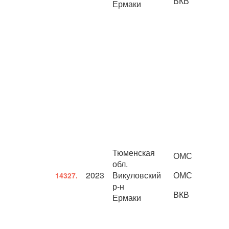
ВКВ
Ермаки
Тюменская
ОМС
обл.
2023
Викуловский
ОМС
14327.
р-н
ВКВ
Ермаки