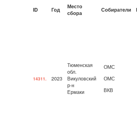
Место
ID
Год
Собиратели
сбора
Тюменская
ОМС
обл.
2023
Викуловский
ОМС
14311.
р-н
ВКВ
Ермаки