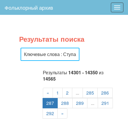
Фольклорный архив
Togg
navig
Результаты поиска
Ключевые слова : Ступа
Результаты
14301 - 14350
из
14565
«
1
2
...
285
286
287
288
289
...
291
292
»