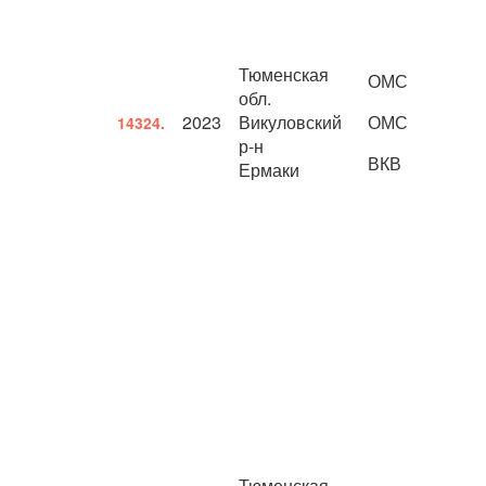
Тюменская
ОМС
обл.
2023
Викуловский
ОМС
14324.
р-н
ВКВ
Ермаки
Тюменская