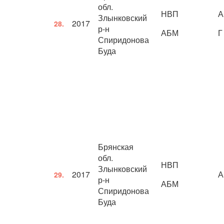
обл.
НВП
А
Злынковский
2017
28.
р-н
АБМ
Г
Спиридонова
Буда
Брянская
обл.
НВП
Злынковский
2017
А
29.
р-н
АБМ
Спиридонова
Буда