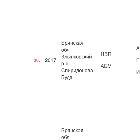
Брянская
А
обл.
НВП
Злынковский
2017
Г
30.
р-н
АБМ
Спиридонова
И
Буда
Брянская
обл.