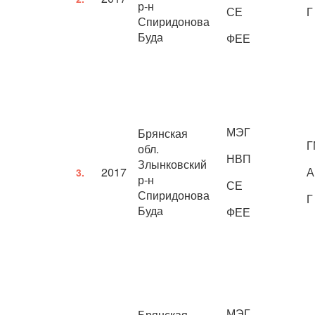
р-н
СЕ
Г
Спиридонова
Буда
ФЕЕ
МЭГ
Брянская
Г
обл.
НВП
Злынковский
2017
А
3.
р-н
СЕ
Спиридонова
Г
Буда
ФЕЕ
МЭГ
Брянская