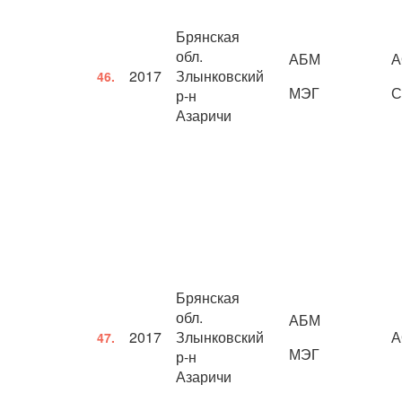
Брянская
обл.
АБМ
А
2017
Злынковский
46.
МЭГ
С
р-н
Азаричи
Брянская
обл.
АБМ
2017
Злынковский
А
47.
МЭГ
р-н
Азаричи