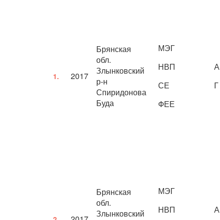
МЭГ
Брянская
обл.
НВП
А
Злынковский
2017
1.
р-н
СЕ
Г
Спиридонова
Буда
ФЕЕ
МЭГ
Брянская
обл.
НВП
А
Злынковский
2017
2.