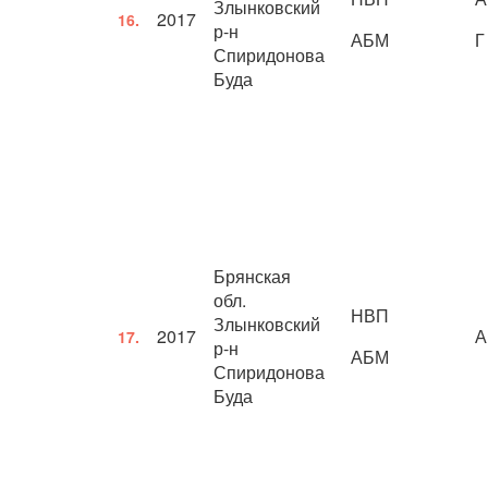
Злынковский
2017
16.
р-н
АБМ
Г
Спиридонова
Буда
Брянская
обл.
НВП
Злынковский
2017
А
17.
р-н
АБМ
Спиридонова
Буда