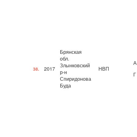
Брянская
обл.
А
Злынковский
2017
НВП
38.
р-н
Г
Спиридонова
Буда