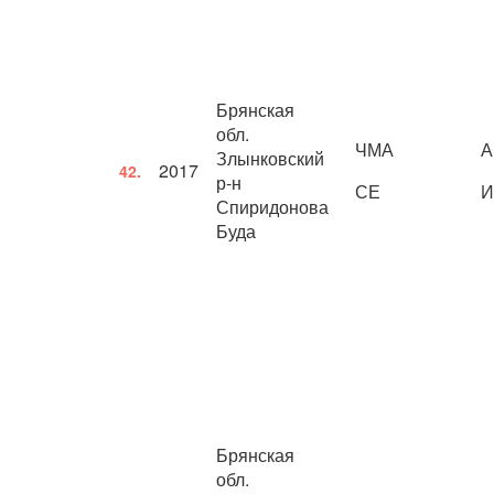
Брянская
обл.
ЧМА
А
Злынковский
2017
42.
р-н
СЕ
И
Спиридонова
Буда
Брянская
обл.