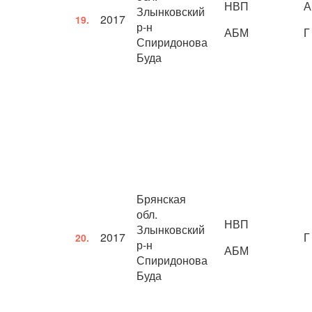
НВП
А
Злынковский
2017
19.
р-н
АБМ
Г
Спиридонова
Буда
Брянская
обл.
НВП
Злынковский
2017
Г
20.
р-н
АБМ
Спиридонова
Буда