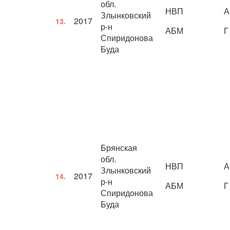
обл.
НВП
А
Злынковский
2017
13.
р-н
АБМ
Г
Спиридонова
Буда
Брянская
обл.
НВП
А
Злынковский
2017
14.
р-н
АБМ
Г
Спиридонова
Буда