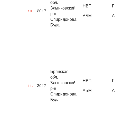
обл.
НВП
Г
Злынковский
2017
10.
р-н
АБМ
А
Спиридонова
Буда
Брянская
обл.
НВП
Г
Злынковский
2017
11.
р-н
АБМ
А
Спиридонова
Буда