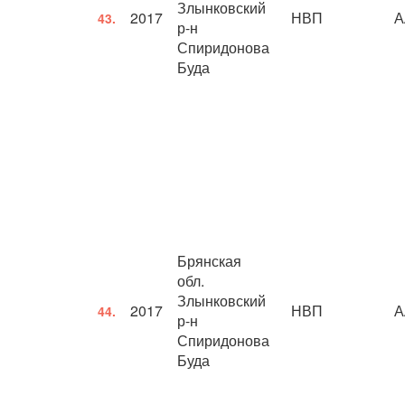
Злынковский
2017
НВП
А
43.
р-н
Спиридонова
Буда
Брянская
обл.
Злынковский
2017
НВП
А
44.
р-н
Спиридонова
Буда