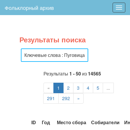
Фольклорный архив
Togg
navig
Результаты поиска
Ключевые слова : Пуговица
Результаты
1 - 50
из
14565
«
1
2
3
4
5
...
291
292
»
ID
Год
Место сбора
Собиратели
И