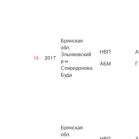
Брянская
обл.
НВП
А
Злынковский
2017
15.
р-н
АБМ
Г
Спиридонова
Буда
Брянская
обл.
НВП
А