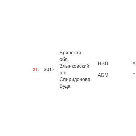
Брянская
обл.
НВП
А
Злынковский
2017
21.
р-н
АБМ
Г
Спиридонова
Буда