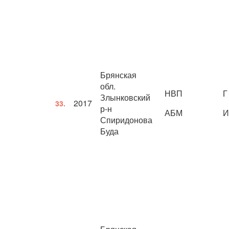
Брянская
обл.
НВП
Г
Злынковский
2017
33.
р-н
АБМ
И
Спиридонова
Буда