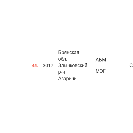
Брянская
обл.
АБМ
2017
Злынковский
С
45.
МЭГ
р-н
Азаричи