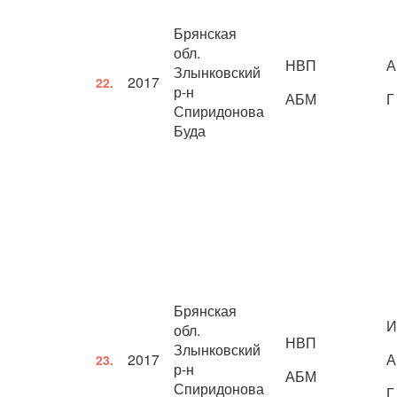
Брянская
обл.
НВП
А
Злынковский
2017
22.
р-н
АБМ
Г
Спиридонова
Буда
Брянская
И
обл.
НВП
Злынковский
2017
А
23.
р-н
АБМ
Спиридонова
Г