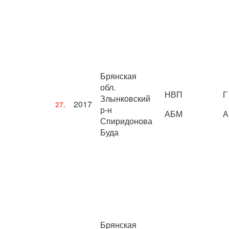
Брянская
обл.
НВП
Г
Злынковский
2017
27.
р-н
АБМ
А
Спиридонова
Буда
Брянская