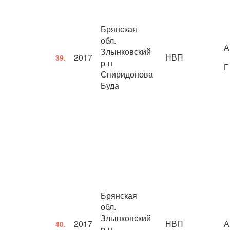
Брянская
обл.
А
Злынковский
2017
НВП
39.
р-н
Г
Спиридонова
Буда
Брянская
обл.
Злынковский
2017
НВП
А
40.
р-н