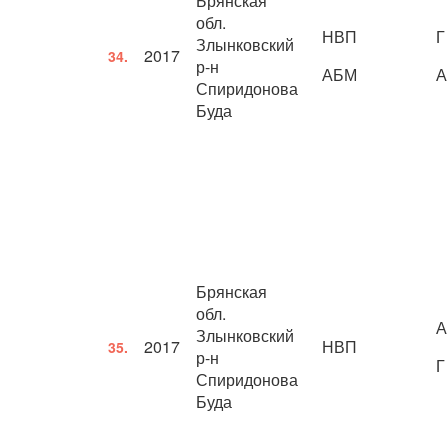
Брянская
обл.
НВП
Г
Злынковский
2017
34.
р-н
АБМ
А
Спиридонова
Буда
Брянская
обл.
А
Злынковский
2017
НВП
35.
р-н
Г
Спиридонова
Буда