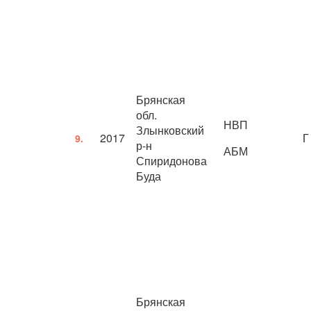
Брянская
обл.
НВП
Злынковский
2017
Г
9.
р-н
АБМ
Спиридонова
Буда
Брянская