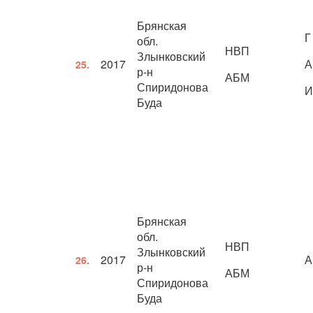
Брянская
Г
обл.
НВП
Злынковский
2017
А
25.
р-н
АБМ
Спиридонова
И
Буда
Брянская
обл.
НВП
Злынковский
2017
А
26.
р-н
АБМ
Спиридонова
Буда