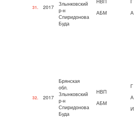
НВП
Г
Злынковский
2017
31.
р-н
АБМ
А
Спиридонова
Буда
Брянская
Г
обл.
НВП
Злынковский
2017
А
32.
р-н
АБМ
Спиридонова
И
Буда