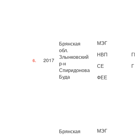
МЭГ
Брянская
обл.
НВП
Г
Злынковский
2017
6.
р-н
СЕ
Г
Спиридонова
Буда
ФЕЕ
МЭГ
Брянская