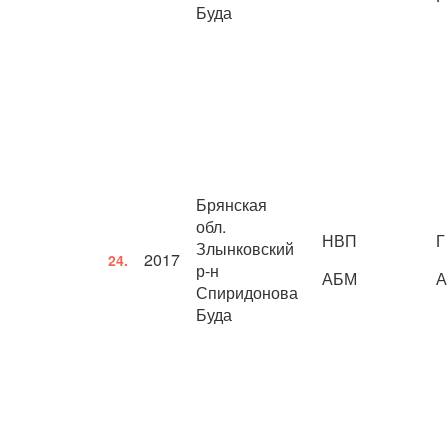
Буда
Брянская
обл.
НВП
Г
Злынковский
2017
24.
р-н
АБМ
А
Спиридонова
Буда