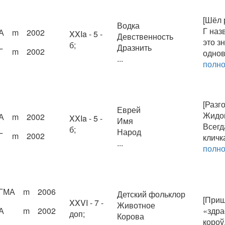
[Шёл 
Водка
Г наз
А
m
2002
XXIa - 5 -
Девственность
это з
б;
Дразнить
Г
m
2002
однов
...
полн
[Разго
Еврей
Жидок
А
m
2002
XXIa - 5 -
Имя
Всегда
б;
Народ
Г
m
2002
кличка
...
полн
ГМА
m
2006
Детский фольклор
[Приш
XXVI - 7 -
Животное
А
m
2002
«здра
доп;
Корова
короў.