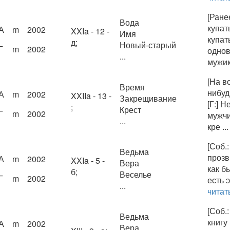
[Ране
Вода
купат
А
m
2002
XXIa - 12 -
Имя
купать
д;
Новый-старый
Г
m
2002
однов
...
мужик 
[На в
Время
нибуд
А
m
2002
XXIIa - 13 -
Закрещивание
[Г:] Н
;
Крест
Г
m
2002
мужчи
...
кре ..
[Соб.:
Ведьма
прозв
А
m
2002
XXIa - 5 -
Вера
как б
б;
Веселье
Г
m
2002
есть 
...
читат
[Соб.
Ведьма
книгу 
А
m
2002
Вера