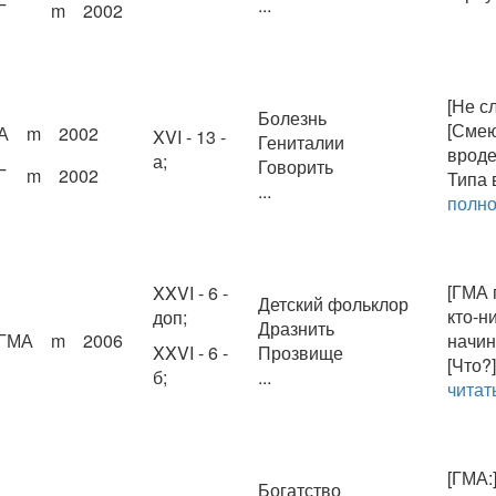
...
Г
m
2002
[Не с
Болезнь
[Смею
А
m
2002
XVI - 13 -
Гениталии
вроде
а;
Говорить
Г
m
2002
Типа в
...
полн
[ГМА 
XXVI - 6 -
Детский фольклор
кто-н
доп;
Дразнить
ГМА
m
2006
начин
XXVI - 6 -
Прозвище
[Что?
б;
...
читат
[ГМА:
Богатство