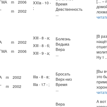
[… – 
ГМА
m
2006
XXIa - 10 -
Время
домой
;
Девственность
Г
m
2002
лохма
...
читат
[В ра
XIII - 8 - а;
Болезнь
нащёт
А
m
2002
Ведьма
XIII - 8 - б;
отшеп
Вера
ГМА
m
2006
молит
XIII - 9 - а;
...
Ну т .
[Вы в
Бросать
это б
IIIa - 8 - в;
А
m
2002
Верх-низ
приме
IIIa - 17 - ;
Время
Г
m
2002
хорон
...
читат
А вот
Вера
хорон