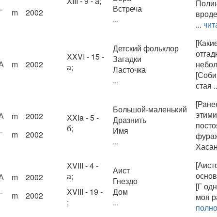
XIII - 9 - а;
Полин
Встреча
Г
m
2002
вроде
...
...
чит
[Каки
Детский фольклор
отгад
XXVI - 15 -
Загадки
А
m
2002
небол
а;
Ласточка
[Соби
...
стая .
[Ране
Большой-маленький
этими
А
m
2002
XXIa - 5 -
Дразнить
посто
б;
Имя
Г
m
2002
фураж
...
Хасан,
[Аисто
XVIII - 4 -
Аист
основ
а;
А
m
2002
Гнездо
[Г од
XVIII - 19 -
Дом
Г
m
2002
моя р
;
...
полн