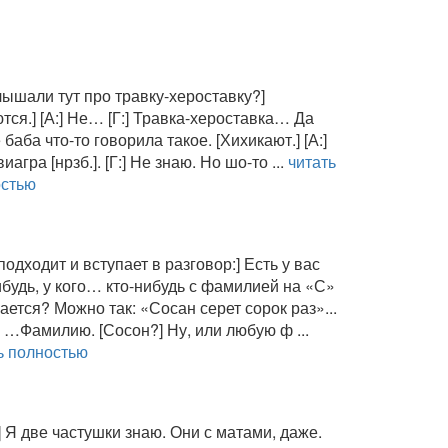
лышали тут про травку-хероставку?]
тся.] [А:] Не… [Г:] Травка-хероставка… Да
 баба что-то говорила такое. [Хихикают.] [А:]
иагра [нрзб.]. [Г:] Не знаю. Но шо-то ...
читать
остью
подходит и вступает в разговор:] Есть у вас
ибудь, у кого… кто-нибудь с фамилией на «С»
ается? Можно так: «Сосан серет сорок раз»...
] …Фамилию. [Сосон?] Ну, или любую ф ...
ь полностью
] Я две частушки знаю. Они с матами, даже.