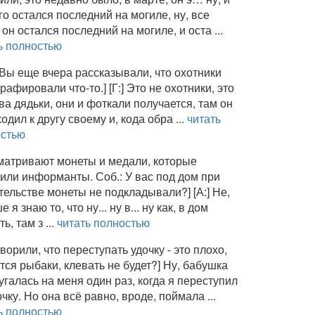
го остался последний на могиле, ну, все
 он остался последний на могиле, и оста ...
ь полностью
 Вы еще вчера рассказывали, что охотники
рафировали что-то.] [Г:] Это не охотники, это
ва дядьки, они и фоткали получается, там он
ходил к другу своему и, кода обра ...
читать
остью
матривают монеты и медали, которые
или информанты. Соб.: У вас под дом при
тельстве монеты не подкладывали?] [А:] Не,
 я знаю то, что ну... ну в... ну как, в дом
ь, там з ...
читать полностью
оворили, что переступать удочку - это плохо,
тся рыбаки, клевать не будет?] Ну, бабушка
угалась на меня один раз, когда я переступил
очку. Но она всё равно, вроде, поймала ...
ь полностью