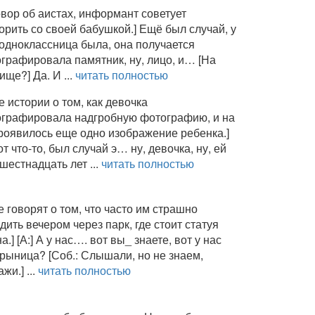
овор об аистах, информант советует
орить со своей бабушкой.] Ещё был случай, у
одноклассница была, она получается
графировала памятник, ну, лицо, и… [На
ище?] Да. И ...
читать полностью
е истории о том, как девочка
графировала надгробную фотографию, и на
роявилось еще одно изображение ребенка.]
от что-то, был случай э… ну, девочка, ну, ей
шестнадцать лет ...
читать полностью
е говорят о том, что часто им страшно
дить вечером через парк, где стоит статуя
.] [А:] А у нас…. вот вы_ знаете, вот у нас
крыница? [Соб.: Слышали, но не знаем,
жи.] ...
читать полностью