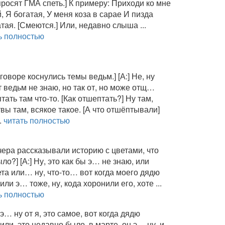
просят ГМА спеть.] К примеру: Приходи ко мне
, Я богатая, У меня коза в сарае И пизда
тая. [Смеются.] Или, недавно слыша ...
ь полностью
зговоре коснулись темы ведьм.] [А:] Не, ну
 ведьм не знаю, но так от, но може отщ…
тать там что-то. [Как отшептать?] Ну там,
вы там, всякое такое. [А что отшёптывали]
..
читать полностью
чера рассказывали историю с цветами, что
ыло?] [А:] Ну, это как бы э… не знаю, или
та или… ну, что-то… вот когда моего дядю
или э… тоже, ну, кода хоронили его, хоте ...
ь полностью
 э… ну от я, это самое, вот когда дядю
или, это недавно было, в марте, он э… ну, и