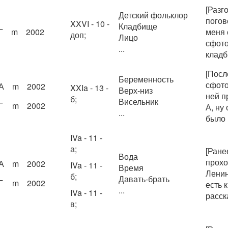
[Разг
Детский фольклор
погов
XXVI - 10 -
Кладбище
Г
m
2002
меня 
доп;
Лицо
сфото
...
кладб
[Посл
Беременность
сфото
А
m
2002
XXIa - 13 -
Верх-низ
ней п
б;
Висельник
Г
m
2002
А, ну 
...
было 
IVa - 11 -
а;
[Ране
Вода
прохо
А
m
2002
IVa - 11 -
Время
Ленина
б;
Давать-брать
Г
m
2002
есть 
...
IVa - 11 -
расска
в;