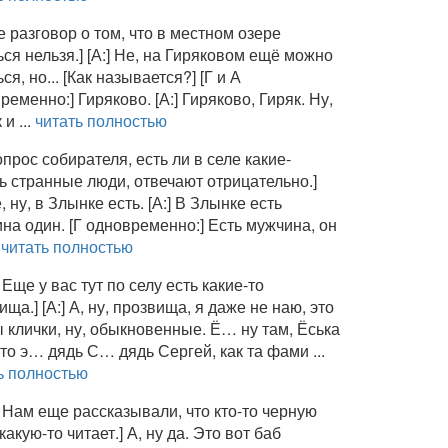
е разговор о том, что в местном озере
ься нельзя.] [А:] Не, на Гиряковом ещё можно
ся, но... [Как называется?] [Г и А
ременно:] Гиряково. [А:] Гиряково, Гиряк. Ну,
и ...
читать полностью
опрос собирателя, есть ли в селе какие-
ь странные люди, отвечают отрицательно.]
е, ну, в Злынке есть. [А:] В Злынке есть
на один. [Г одновременно:] Есть мужчина, он
.
читать полностью
 Еще у вас тут по селу есть какие-то
ища.] [А:] А, ну, прозвища, я даже не наю, это
ы клички, ну, обыкновенные. Ё… ну там, Ёська
это э… дядь С… дядь Сергей, как та фами ...
ь полностью
: Нам еще рассказывали, что кто-то черную
какую-то читает.] А, ну да. Это вот баб