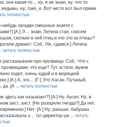
а, она какая-то… ну, я не знаю, ну, что-то
 ведьмы, ну, тако_е. Вот чисто вот был приме
ать полностью
е-нибудь загадки смешные знаете с
ками?] [А:] Э… знаю. Летела стая, совсем
ьшая, сколько в ней птиц и что это за птицы?
ратели думают. Соб.: Не, сдамся.] Летела
..
читать полностью
е рассказывали про прозвища. Соб.: Что с
 прозвищами, что еще? Тут, кстати, мужик
янно ходит, очень худой и в моряцкой
ке.] [А:] А, это… [Г:] Это Хасан. Путаный,
 да. [А ...
читать полностью
в здесь как называют?] [А:] Ну, бусел. Ну, в
ном аист, аист. [Не разоряли гнезда?] Да нет.
новременно:] Нет. [А:] Ну, раньше, бабушка
ассказывала э… тут директор шк ...
читать
остью