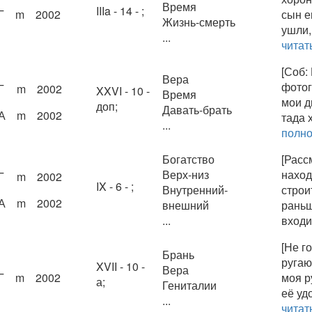
Время
IIIa - 14 - ;
Г
m
2002
сын е
Жизнь-смерть
ушли,
...
читат
[Соб:
Вера
фотог
Г
m
2002
XXVI - 10 -
Время
мои д
доп;
Давать-брать
А
m
2002
тада 
...
полн
Богатство
[Расс
Верх-низ
наход
Г
m
2002
IX - 6 - ;
Внутренний-
строи
А
m
2002
внешний
раньше
...
входит
[Не г
Брань
ругаю
XVII - 10 -
Вера
Г
m
2002
моя р
а;
Гениталии
её уд
...
читат