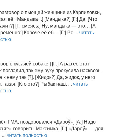
разговор о пьющей женщине из Карпиловки,
вал её «Мандыка».] [Мандыка?] [Г:] Да. [Что
начит?] [Г, смеясь:] Ну, мандыка — это… [А
ременно:] Короче её ёб… [Г:] Вс ...
читать
остью
вор о кусачей собаке:] [Г:] А раз её этот
 погладил, так ему руку прокусила насквозь.
 к нему так [?]. [Жидок?] Да, жидок, у него
 такая. [Кто это?] Рыбак наш. ...
читать
остью
ёл ГМА, поздоровался «Дароў»] [А:] Надо
сьте» говорить, Максимка. [Г:] «Дароў» — для
 ...
читать полностью