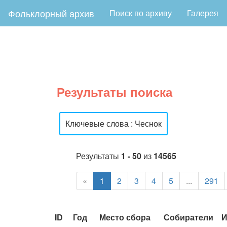
Фольклорный архив
Поиск по архиву
Галерея
Результаты поиска
Ключевые слова : Чеснок
Результаты
1 - 50
из
14565
«
1
2
3
4
5
...
291
ID
Год
Место сбора
Собиратели
И