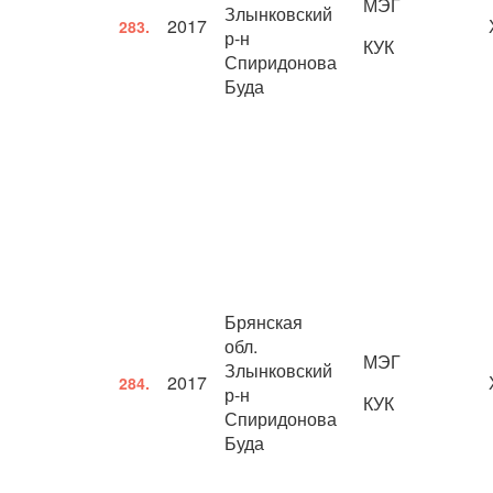
МЭГ
Злынковский
2017
283.
р-н
КУК
Спиридонова
Буда
Брянская
обл.
МЭГ
Злынковский
2017
284.
р-н
КУК
Спиридонова
Буда