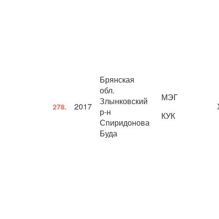
Брянская
обл.
МЭГ
Злынковский
2017
278.
р-н
КУК
Спиридонова
Буда