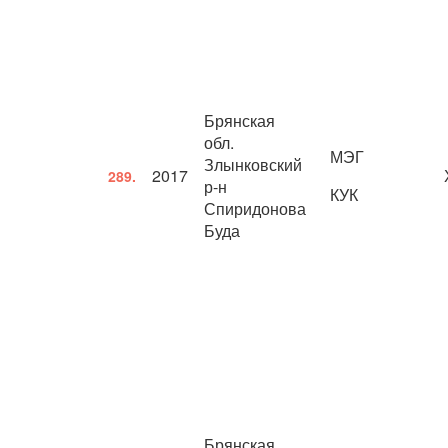
Брянская
обл.
МЭГ
Злынковский
2017
289.
р-н
КУК
Спиридонова
Буда
Брянская