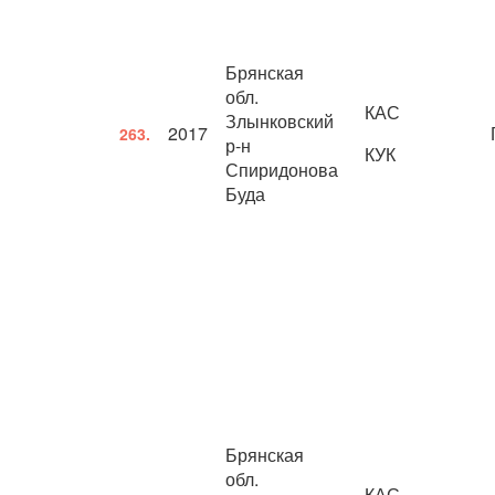
Брянская
обл.
КАС
Злынковский
2017
263.
р-н
КУК
Спиридонова
Буда
Брянская
обл.
КАС