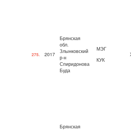
Брянская
обл.
МЭГ
Злынковский
2017
275.
р-н
КУК
Спиридонова
Буда
Брянская