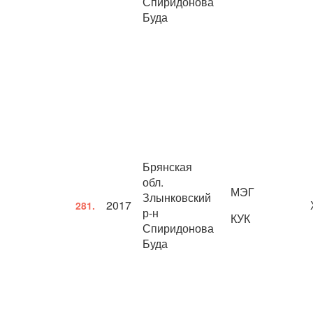
Спиридонова
Буда
Брянская
обл.
МЭГ
Злынковский
2017
281.
р-н
КУК
Спиридонова
Буда