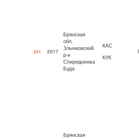
Брянская
обл.
КАС
Злынковский
2017
251.
р-н
КУК
Спиридонова
Буда
Брянская