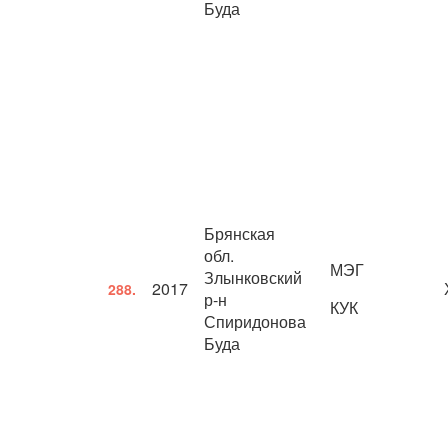
Буда
Брянская
обл.
МЭГ
Злынковский
2017
288.
р-н
КУК
Спиридонова
Буда