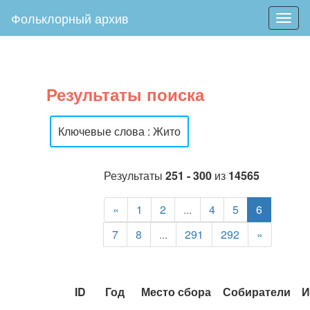
Фольклорный архив
Togg
navig
Результаты поиска
Ключевые слова : Жито
Результаты
251 - 300
из
14565
«
1
2
...
4
5
6
7
8
...
291
292
»
ID
Год
Место сбора
Собиратели
И