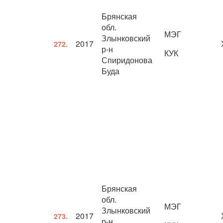
Брянская
обл.
МЭГ
Злынковский
2017
272.
р-н
КУК
Спиридонова
Буда
Брянская
обл.
МЭГ
Злынковский
2017
273.
р-н