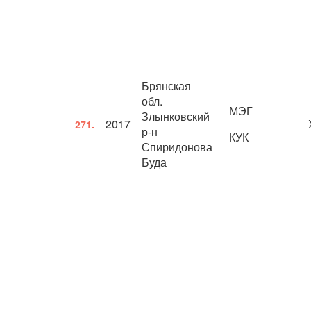
Брянская
обл.
МЭГ
Злынковский
2017
271.
р-н
КУК
Спиридонова
Буда