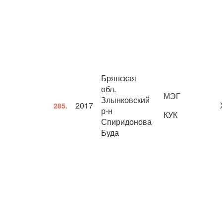
Брянская
обл.
МЭГ
Злынковский
2017
285.
р-н
КУК
Спиридонова
Буда