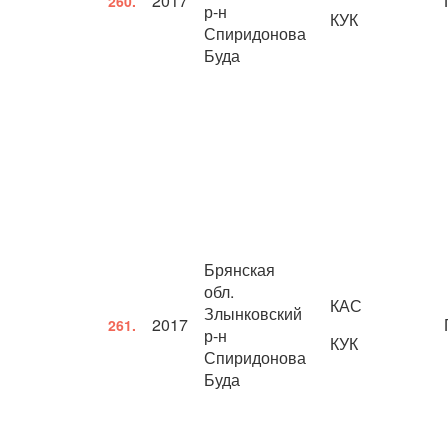
2017
260.
р-н
КУК
Спиридонова
Буда
Брянская
обл.
КАС
Злынковский
2017
261.
р-н
КУК
Спиридонова
Буда