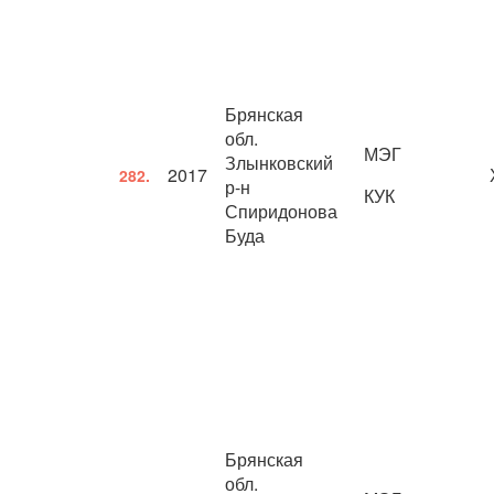
Брянская
обл.
МЭГ
Злынковский
2017
282.
р-н
КУК
Спиридонова
Буда
Брянская
обл.