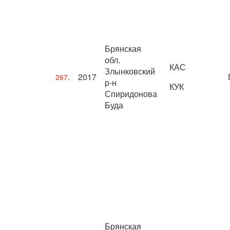
Брянская
обл.
КАС
Злынковский
2017
267.
р-н
КУК
Спиридонова
Буда
Брянская