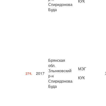
КУК
Спиридонова
Буда
Брянская
обл.
МЭГ
Злынковский
2017
274.
р-н
КУК
Спиридонова
Буда