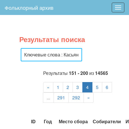
Фольклорный архив
Togg
navig
Результаты поиска
Ключевые слова : Касьян
Результаты
151 - 200
из
14565
«
1
2
3
4
5
6
...
291
292
»
ID
Год
Место сбора
Собиратели
И