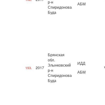
р-н
АБМ
Спиридонова
Буда
Брянская
обл.
ИДД
Злынковский
2017
153.
р-н
АБМ
Спиридонова
Буда