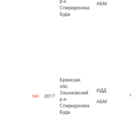
р-н
АБМ
Спиридонова
Буда
Брянская
обл.
ИДД
Злынковский
2017
160.
р-н
АБМ
Спиридонова
Буда