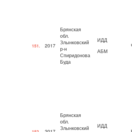
Брянская
обл.
ИДД
Злынковский
2017
151.
р-н
АБМ
Спиридонова
Буда
Брянская
обл.
ИДД
Злынковский
2017
152.