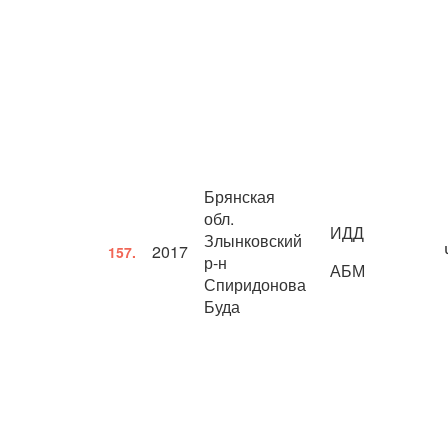
Брянская
обл.
ИДД
Злынковский
2017
157.
р-н
АБМ
Спиридонова
Буда