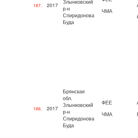
Злынковский
2017
187.
р-н
ЧМА
Спиридонова
Буда
Брянская
обл.
ФЕЕ
Злынковский
2017
188.
р-н
ЧМА
Спиридонова
Буда