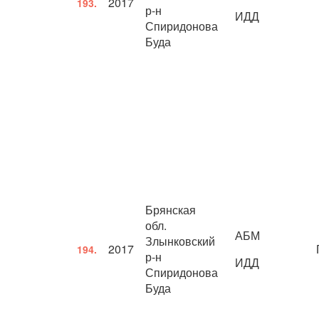
2017
193.
р-н
ИДД
Спиридонова
Буда
Брянская
обл.
АБМ
Злынковский
2017
194.
р-н
ИДД
Спиридонова
Буда