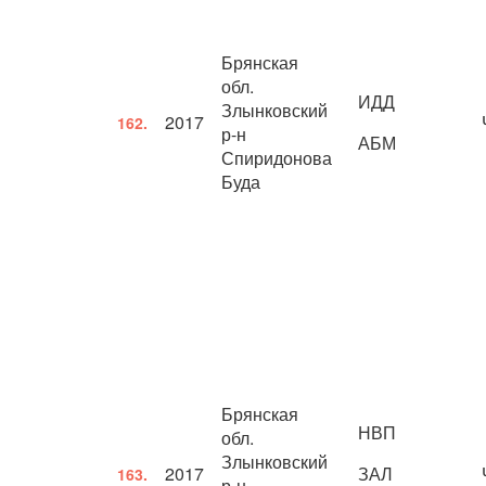
Брянская
обл.
ИДД
Злынковский
2017
162.
р-н
АБМ
Спиридонова
Буда
Брянская
НВП
обл.
Злынковский
2017
ЗАЛ
163.
р-н