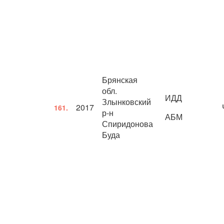
Брянская
обл.
ИДД
Злынковский
2017
161.
р-н
АБМ
Спиридонова
Буда