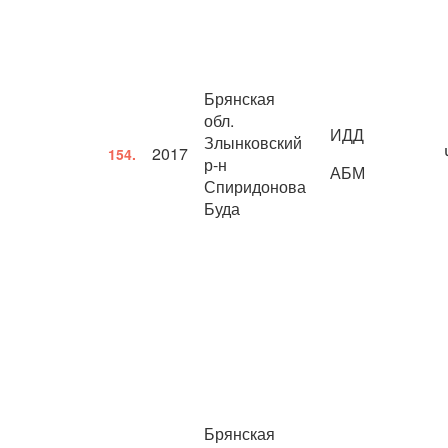
Брянская
обл.
ИДД
Злынковский
2017
154.
р-н
АБМ
Спиридонова
Буда
Брянская