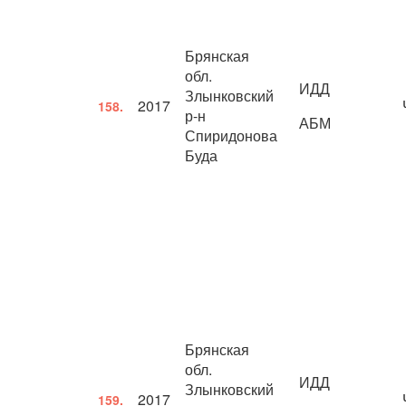
Брянская
обл.
ИДД
Злынковский
2017
158.
р-н
АБМ
Спиридонова
Буда
Брянская
обл.
ИДД
Злынковский
2017
159.